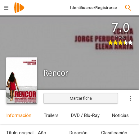
Identificarse/Registrarse
7.0
1 voto
Rencor
Marcar ficha
Estrenada
Información
Trailers
DVD / Blu-Ray
Noticias
Título original
Año
Duración
Clasificación por edades