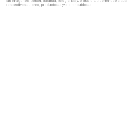
las imágenes, póster, carátula, fotografías y/o cubiertas pertenece a sus
respectivos autores, productoras y/o distribuidoras.