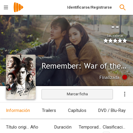
Identificarse/Registrarse
--
Sin valorar
Remember: War of the Son
Finalizada
Marcar ficha
Información
Trailers
Capítulos
DVD / Blu-Ray
Título original
Año
Duración
Temporadas
Clasificación por edades