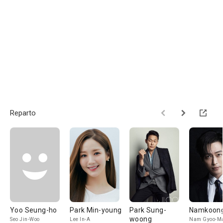
Reparto
Yoo Seung-ho
Park Min-young
Park Sung-
Namkoong
woong
Seo Jin-Woo
Lee In-A
Nam Gyoo-M