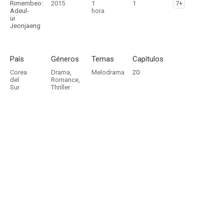
Rimembeo:
2015
1
1
7+
Adeul-
hora
ui
Jeonjaeng
País
Géneros
Temas
Capítulos
Corea
Drama
,
Melodrama
20
del
Romance
,
Sur
Thriller