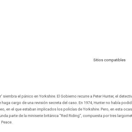
Sitios compatibles
or' siembra el pánico en Yorkshire. El Gobierno recurre a Peter Hunter, el detec
 haga cargo de una revisión secreta del caso. En 1974, Hunter no había podid
teo, en el que estaban implicados los policías de Yorkshire. Pero, en esta oca
egunda parte de la miniserie británica "Red Riding", compuesta por tres largom
 Peace.