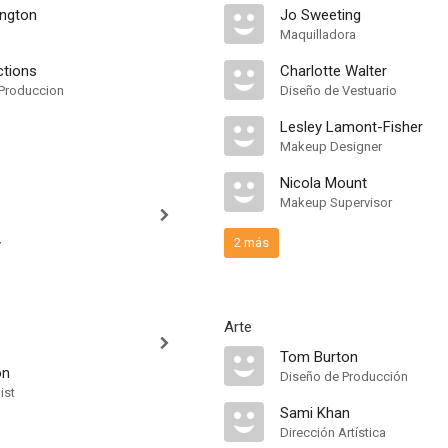
ngton
Jo Sweeting
Maquilladora
ctions
Charlotte Walter
Produccion
Diseño de Vestuario
Lesley Lamont-Fisher
Makeup Designer
Nicola Mount
Makeup Supervisor
2 más
y
Arte
Tom Burton
on
Diseño de Producción
ist
Sami Khan
Dirección Artística