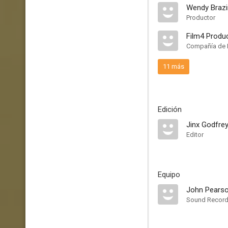
Wendy Brazi
Productor
Film4 Produ
Compañía de 
11 más
Edición
Jinx Godfre
Editor
Equipo
John Pears
Sound Record