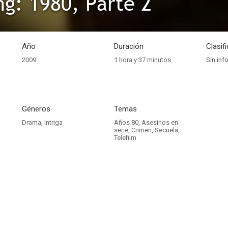
ng: 1980, Parte 2
Año
Duración
Clasif
2009
1 hora y 37 minutos
Sin inf
Géneros
Temas
Drama
,
Intriga
Años 80
,
Asesinos en
serie
,
Crimen
,
Secuela
,
Telefilm