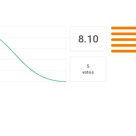
8.10
5
votos