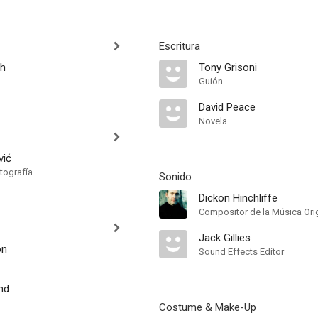
Escritura
h
Tony Grisoni
Guión
David Peace
Novela
vić
tografía
Sonido
Dickon Hinchliffe
Compositor de la Música Orig
Jack Gillies
on
Sound Effects Editor
nd
Costume & Make-Up