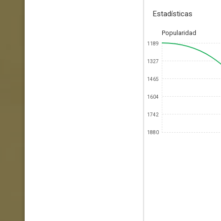
Estadísticas
Popularidad
1189
1327
1465
1604
1742
1880