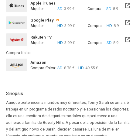
Apple iTunes
Alquiler:
SD
3.99 €
Compra:
SD
8.99 €
Google Play
VE
Alquiler:
HD
3.99 €
Compra:
HD
8.99 €
Rakuten TV
Alquiler:
HD
3.99 €
Compra:
SD
8.99 €
HD
8
Compra física
Amazon
Compra física:
SD
8.78 €
HD
49.55 €
Sinopsis
Aunque pertenecen a mundos muy diferentes, Tom y Sarah se aman: él
trabaja en un programa de radio nocturno y le apasionan los deportes;
ella es una escritora de elegantes modales que pertenece a una
adinerada familia de Beverly Hills. A pesar de la oposición de la familia
y del antiguo novio de Sarah, deciden casarse. La luna de miel en
Venecia, sin embargo, pronto se convierte en un desastre.