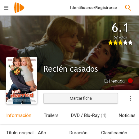
Identificarse/Registrarse
6.1
57 votos
Recién casados
Estrenada
Marcar ficha
Información
Trailers
DVD / Blu-Ray
(4)
Noticias
Título original
Año
Duración
Clasificación por edades