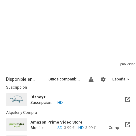
Disponible en...
Sitios compatibles
España
Suscripción
Disney+
Suscripción:
HD
Alquiler y Compra
Amazon Prime Video Store
Alquiler:
SD
3.99 €
HD
3.99 €
Compra:
SD
8