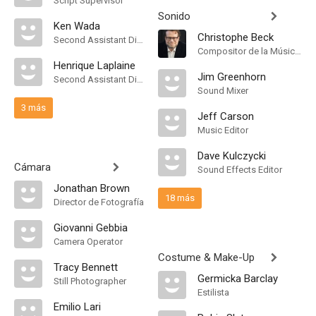
Script Supervisor
Sonido
Ken Wada
Christophe Beck
Second Assistant Director
Compositor de la Música Original
Henrique Laplaine
Jim Greenhorn
Second Assistant Director
Sound Mixer
3 más
Jeff Carson
Music Editor
Dave Kulczycki
Cámara
Sound Effects Editor
Jonathan Brown
18 más
Director de Fotografía
Giovanni Gebbia
Camera Operator
Costume & Make-Up
Tracy Bennett
Germicka Barclay
Still Photographer
Estilista
Emilio Lari