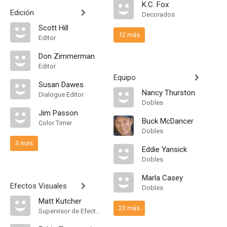
K.C. Fox
Edición
Decorados
Scott Hill
12 más
Editor
Don Zimmerman
Editor
Equipo
Susan Dawes
Nancy Thurston
Dialogue Editor
Dobles
Jim Passon
Buck McDancer
Color Timer
Dobles
3 más
Eddie Yansick
Dobles
Marla Casey
Efectos Visuales
Dobles
Matt Kutcher
23 más
Supervisor de Efectos Visuales