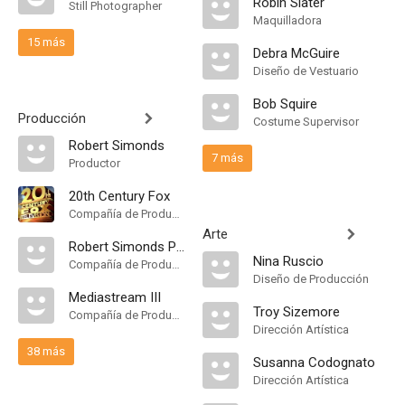
Robin Slater
Still Photographer
Maquilladora
15 más
Debra McGuire
Diseño de Vestuario
Bob Squire
Producción
Costume Supervisor
Robert Simonds
7 más
Productor
20th Century Fox
Compañía de Produccion
Arte
Robert Simonds Productions
Nina Ruscio
Compañía de Produccion
Diseño de Producción
Mediastream III
Troy Sizemore
Compañía de Produccion
Dirección Artística
38 más
Susanna Codognato
Dirección Artística