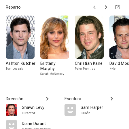
Reparto
Ashton Kutcher
Brittany
Christian Kane
David Mo
Murphy
Tom Leezak
Peter Prentiss
Kyle
Sarah McNerney
Dirección
Escritura
Shawn Levy
Sam Harper
Director
Guión
Diane Durant