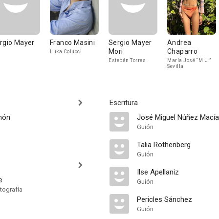
rgio Mayer
Franco Masini
Sergio Mayer
Andrea
Mori
Chaparro
Luka Colucci
Estebán Torres
María José “M.J.”
Sevilla
Escritura
món
José Miguel Núñez Mací
Guión
Talia Rothenberg
Guión
Ilse Apellaniz
e
Guión
tografía
Pericles Sánchez
Guión