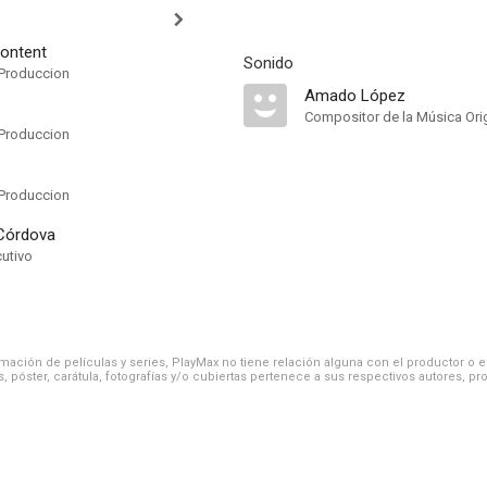
ontent
Sonido
Produccion
Amado López
Compositor de la Música Orig
Produccion
Produccion
Córdova
cutivo
ación de películas y series, PlayMax no tiene relación alguna con el productor o el d
, póster, carátula, fotografías y/o cubiertas pertenece a sus respectivos autores, pr