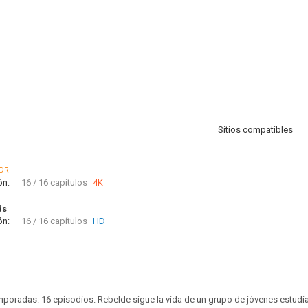
Sitios compatibles
DR
ón:
16 / 16 capítulos
4K
ds
ón:
16 / 16 capítulos
HD
emporadas. 16 episodios. Rebelde sigue la vida de un grupo de jóvenes estudi