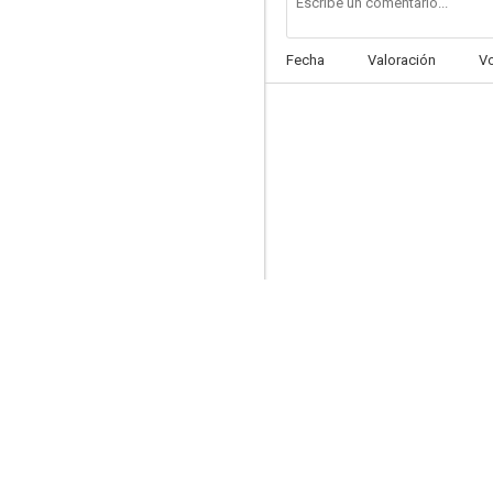
Fecha
Valoración
V
Nada que ver
--
Las malcriadas
--