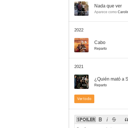
--
Nada que ver
Aparece como
Caroli
Te acuerdas de mí
2022
5.6
5.6
Cabo
Reparto
2021
7.4
¿Quién mató a 
Reparto
Cabo
Ver todo
--