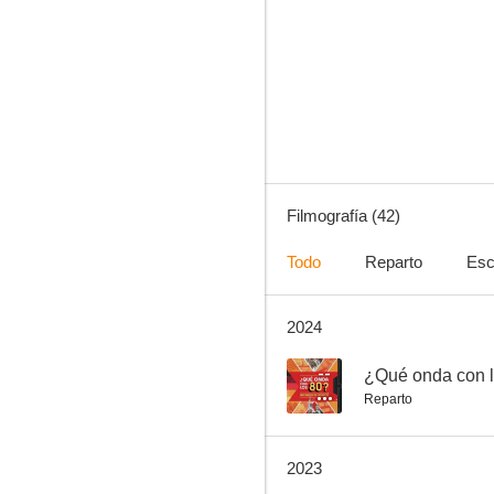
El maleficio
8.0
Filmografía (42)
Todo
Reparto
Esc
2024
Pasión prohibida
7.3
--
¿Qué onda con 
Reparto
2023