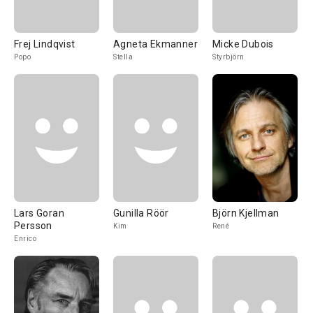
Frej Lindqvist
Agneta Ekmanner
Micke Dubois
Popo
Stella
Styrbjörn
Lars Goran
Gunilla Röör
Björn Kjellman
Persson
Kim
René
Enrico