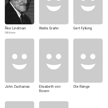
Åke Lindman
Wallis Grahn
Gert Fylking
Stålhane
John Zacharias
Elisabeth von
Ole Ränge
Rosen