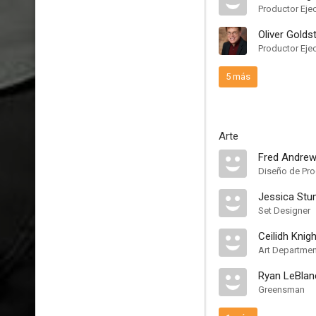
Productor Eje
Oliver Golds
Productor Eje
5 más
Arte
Fred Andre
Diseño de Pr
Jessica Stu
Set Designer
Ceilidh Knigh
Art Departmen
Ryan LeBlan
Greensman