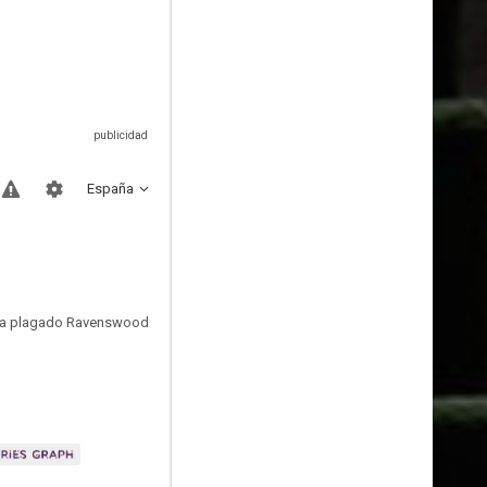
España
e ha plagado Ravenswood