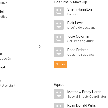
Costume & Make-Up
cutivo
Sherri Hamilton
tick
Estilista
cutivo
Blair Levin
Diseño de Vestuario
Iggie Colomer
Set Dressing Artist
Dana Embree
ws
Costume Supervisor
oducción
3 más
mpf
t
Equipo
t Assistant
Matthew Brady Harris
c
Special Effects Coordinator
Ryan Donald Willis