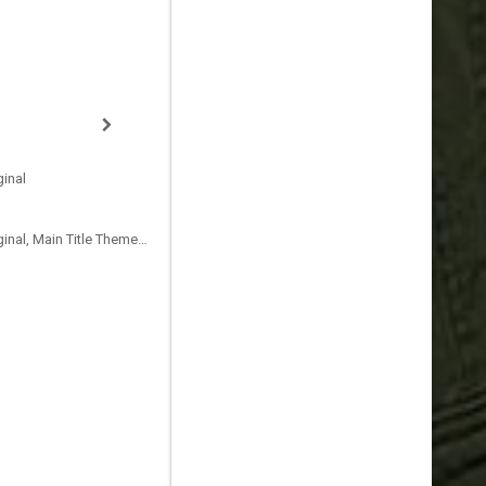
inal
Compositor de la Música Original, Main Title Theme Composer