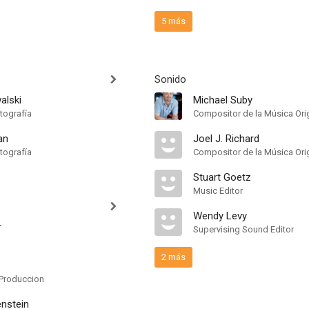
5 más
Sonido
alski
Michael Suby
tografía
Compositor de la Música Orig
an
Joel J. Richard
tografía
Stuart Goetz
Music Editor
Wendy Levy
r
Supervising Sound Editor
2 más
Produccion
enstein