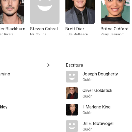
ler Blackburn
Steven Cabral
Brett Dier
Britne Oldford
eb Rivers
Mr. Collins
Luke Matheson
Remy Beaumont
Escritura
rsino
Joseph Dougherty
Guión
Oliver Goldstick
Guión
kley
I. Marlene King
Guión
Jill E. Blotevogel
Guión