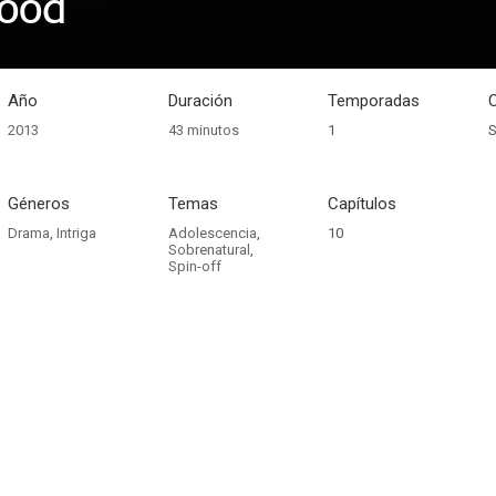
ood
Año
Duración
Temporadas
2013
43 minutos
1
S
Géneros
Temas
Capítulos
Drama
,
Intriga
Adolescencia
,
10
Sobrenatural
,
Spin-off