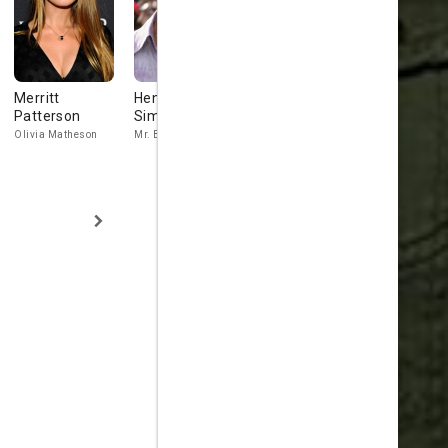
Merritt
Henry
Luke Benward
Meg Foste
Patterson
Simmons
Dillon
Mrs. Grunwal
Olivia Matheson
Mr. Beaumont