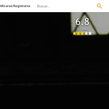
tificarse/Registrarse
6.8
121 votos