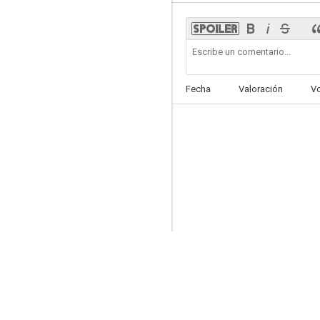
Running Naked
Fecha
Valoración
V
--
Banglatown Banquet