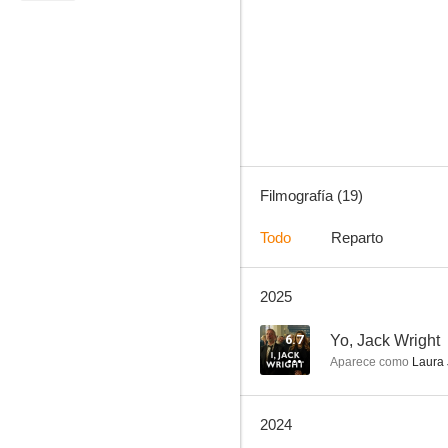
Karen Pirie
7.5
Filmografía (19)
Todo
Reparto
2025
Criminal: Reino Unido
6.5
6.7
Yo, Jack Wright
Aparece como
Laura 
2024