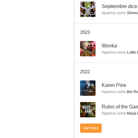
6.1
Septiembre dice
Aparece como
Sheel
La chica de antes
2023
4.0
7.2
Wonka
Aparece como
Lottie 
2022
8.0
Karen Pirie
Aparece como
Bel R
23 paseos
--
Rules of the Ga
--
Aparece como
Maya 
Ver todo