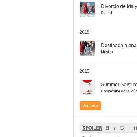
--
Divorcio de ida y
Sound
2018
6.0
Destinada a en
Música
2015
--
Summer Solstic
Compositor de la Mús
Ver todo