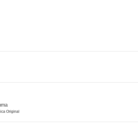
Kafkas Der Bau
Bleib bei mir
Barberb
Emma
ica Original