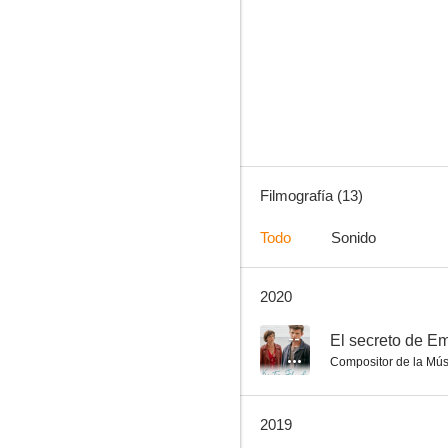
Summer Solstice
--
Filmografía (13)
Todo
Sonido
2020
Police Call 110
--
El secreto de 
Compositor de la Mús
2019