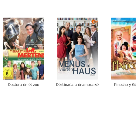
10
6.0
Doctora en el zoo
Destinada a enamorarse
Pinocho y G
--
--