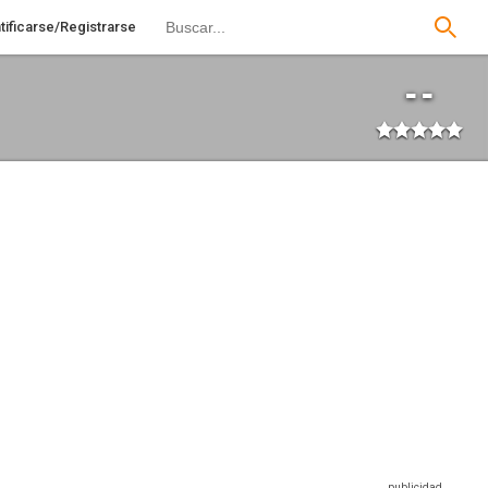
tificarse/Registrarse
--