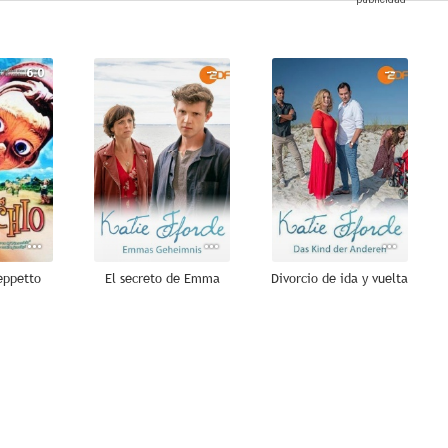
6.0
--
--
eppetto
El secreto de Emma
Divorcio de ida y vuelta
--
--
--