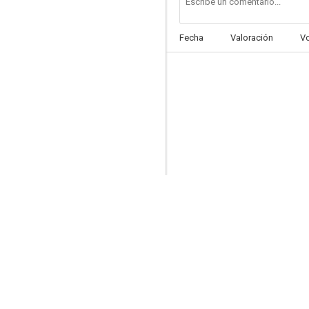
Fecha
Valoración
V
Dos hermanos murieron
--
¡Ay Chihuahua no te rajes!
--