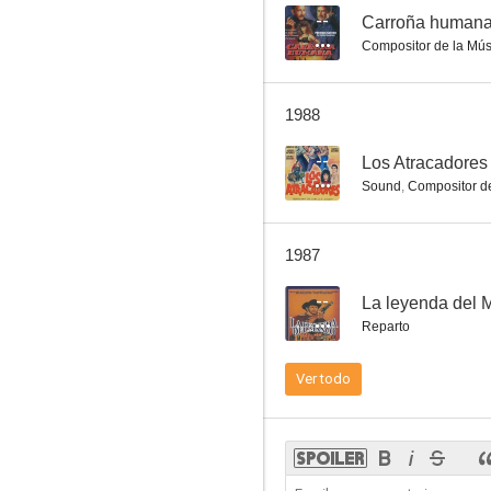
--
Carroña human
Compositor de la Mús
Estoy sentenciado a muerte
1988
--
--
Los Atracadores
Sound
,
Compositor de
1987
--
La leyenda del 
Reparto
Chanoc y el Hijo del Santo contra los vampiros asesinos
Ver todo
--