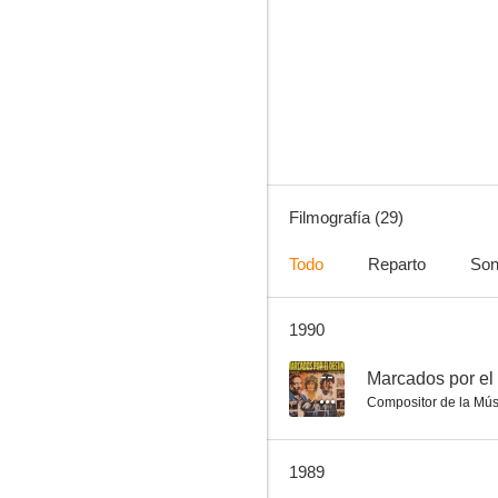
Las novias del lechero
--
Filmografía (29)
Todo
Reparto
Son
1990
Dos pistoleros violentos
--
--
Marcados por el
Compositor de la Mús
1989