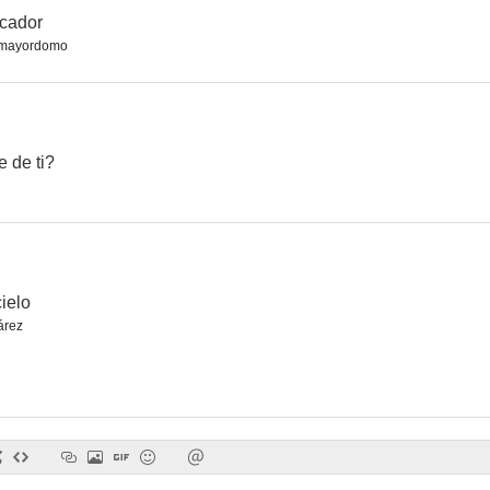
scador
 mayordomo
e de ti?
cielo
árez