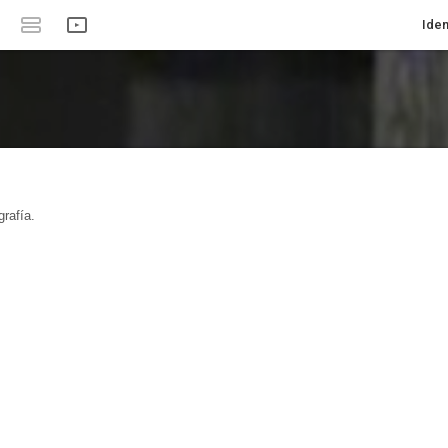
Iden
rafía.