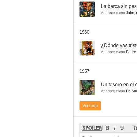
--
La barca sin pe
Aparece como
John,
1960
7.4
¿Dónde vas trist
Aparece como
Padre
1957
--
Un tesoro en el 
Aparece como
Dr. Su
Ver todo