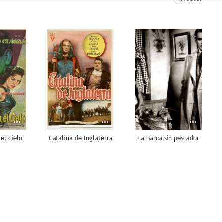
--
--
--
el cielo
Catalina de Inglaterra
La barca sin pescador