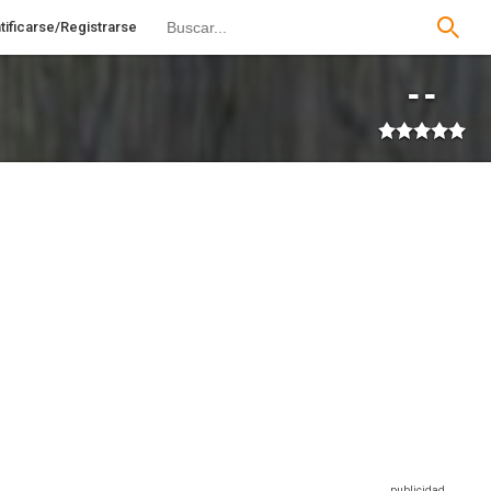
tificarse/Registrarse
--