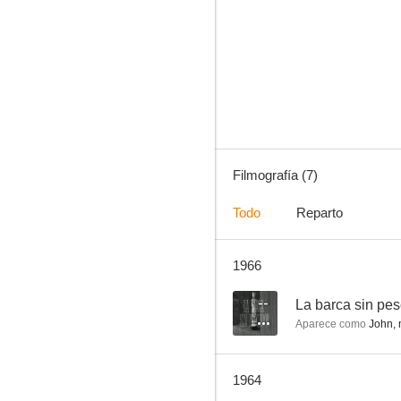
Oro y marfil
Filmografía (7)
Todo
Reparto
1966
--
La barca sin pe
Aparece como
John,
1964