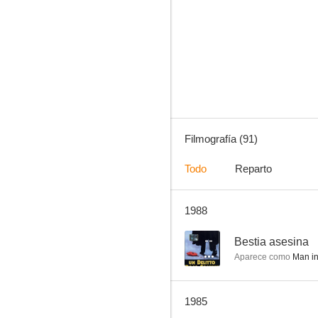
La horrible noche del baile de los muertos
7.3
Filmografía (91)
Todo
Reparto
1988
Salario para matar
6.0
--
Bestia asesina
Aparece como
Man in P
1985