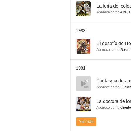
5.0
La furia del colo
Aparece como
Atreus
La caza del oro
1983
5.0
3.0
El desafío de He
Aparece como
Sostra
1981
10
Fantasma de am
Aparece como
Lucia
La furia del coloso
--
La doctora de lo
4.0
Aparece como
cliente
Ver todo