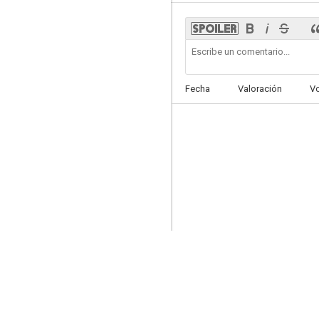
El ojo en la oscuridad
Fecha
Valoración
V
--
Hércules
--