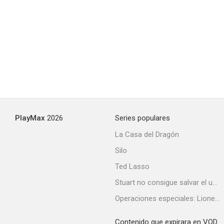
El hijo de Jesse James
--
PlayMax
2026
Series populares
La Casa del Dragón
Silo
Los cuatro implacables
Ted Lasso
--
Stuart no consigue salvar el universo
Operaciones especiales: Lioness
Contenido que expirara en VOD