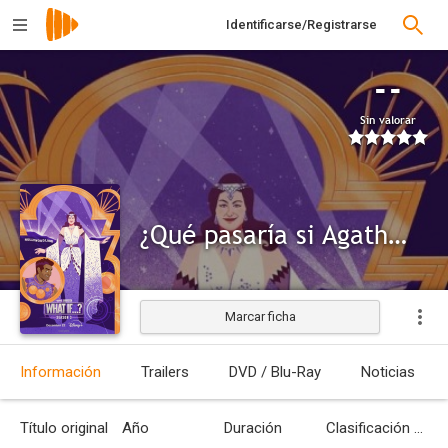
Identificarse/Registrarse
--
Sin valorar
¿Qué pasaría si Agatha fuera a Hollywood?
Marcar ficha
Información
Trailers
DVD / Blu-Ray
Noticias
Título original
Año
Duración
Clasificación por edades