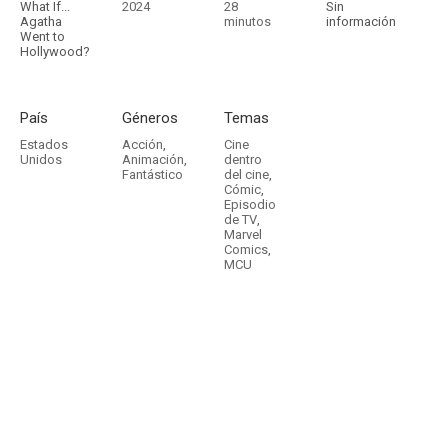
What If...
2024
28
Sin
Agatha
minutos
información
Went to
Hollywood?
País
Géneros
Temas
Estados
Acción
,
Cine
Unidos
Animación
,
dentro
Fantástico
del cine
,
Cómic
,
Episodio
de TV
,
Marvel
Comics
,
MCU