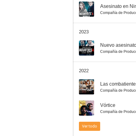
--
Asesinato en N
Compañía de Produc
Vórtice
2023
--
--
Nuevo asesinato
Compañía de Produc
2022
7.5
Las combatiente
Compañía de Produc
Asesinato en el país cátaro
--
Vórtice
--
Compañía de Produc
Ver todo