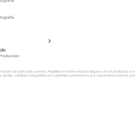
tografía
tografía
lic
Produccion
ación de películas y series, PlayMax no tiene relación alguna con el productor o el d
, póster, carátula, fotografías y/o cubiertas pertenece a sus respectivos autores, pr