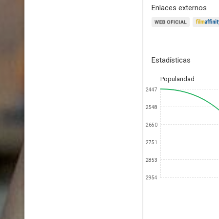
Enlaces externos
Estadísticas
Popularidad
2447
2548
2650
2751
2853
2954