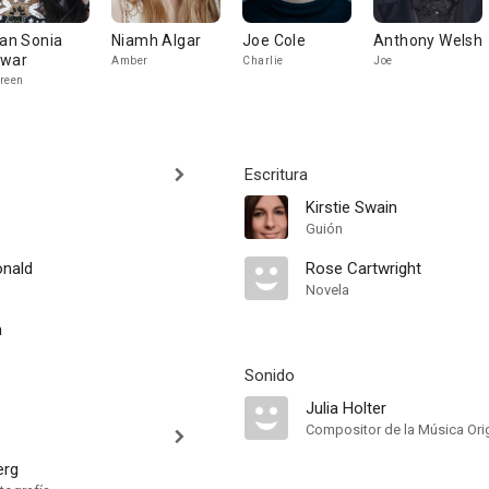
ran Sonia
Niamh Algar
Joe Cole
Anthony Welsh
war
Amber
Charlie
Joe
reen
Escritura
Kirstie Swain
Guión
onald
Rose Cartwright
Novela
n
Sonido
Julia Holter
Compositor de la Música Orig
erg