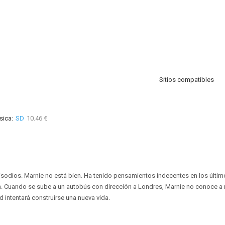
Sitios compatibles
sica:
SD
10.46 €
pisodios. Marnie no está bien. Ha tenido pensamientos indecentes en los últi
n. Cuando se sube a un autobús con dirección a Londres, Marnie no conoce a na
d intentará construirse una nueva vida.