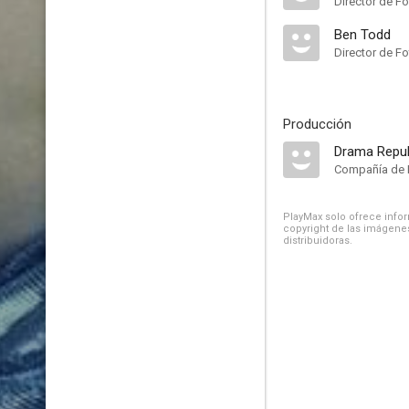
Director de Fo
Ben Todd
Director de Fo
Producción
Drama Repub
Compañía de 
PlayMax solo ofrece inform
copyright de las imágenes
distribuidoras.