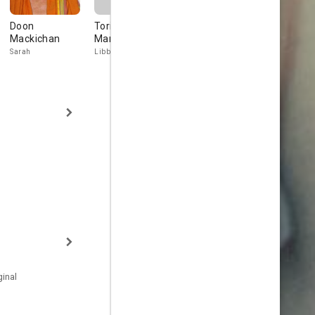
Doon
Tori Allen-
Jing Lusi
Eleanor
Mackichan
Martin
Fanyinka
Sef
Sarah
Libby
Nancy
inal