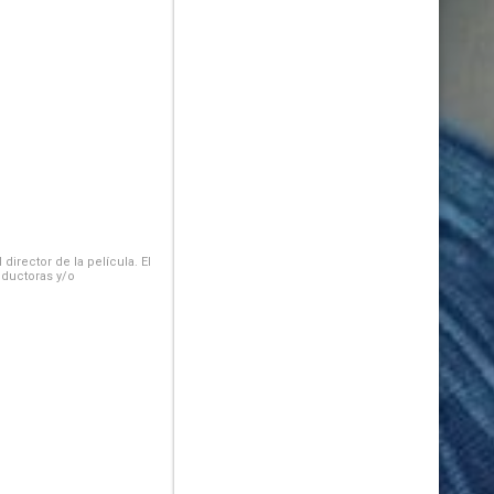
irector de la película. El
oductoras y/o