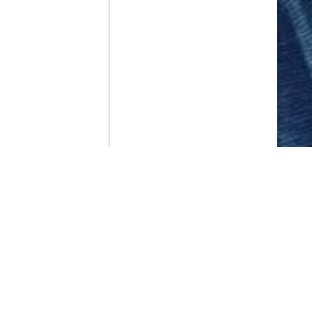
Contenido que expirara en VOD
Amazon Prime Video
Netflix
Filmin
Movistar+
Movistar+ Fibra