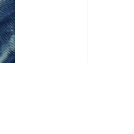
PlayMax
2026
Series populares
La Casa del Dragón
Silo
Ted Lasso
Stuart no consigue salvar el universo
Operaciones especiales: Lioness