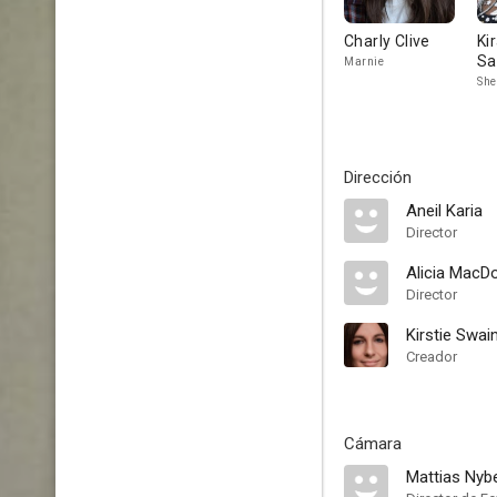
Charly Clive
Ki
Sa
Marnie
She
Dirección
Aneil Karia
Director
Alicia MacD
Director
Kirstie Swai
Creador
Cámara
Mattias Nyb