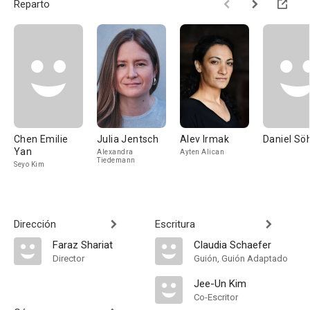
Reparto
Chen Emilie
Julia Jentsch
Alev Irmak
Daniel Sö
Yan
Alexandra
Ayten Alican
Tiedemann
Seyo Kim
Dirección
Escritura
Faraz Shariat
Claudia Schaefer
Director
Guión, Guión Adaptado
Jee-Un Kim
Co-Escritor