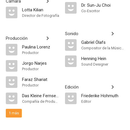
Cámara
Dr. Sun-Ju Choi
Lotta Kilian
Co-Escritor
Director de Fotografía
Sonido
Producción
Gabríel Ólafs
Paulina Lorenz
Compositor de la Música Original, Música
Productor
Henning Hein
Jorgo Narjes
Sound Designer
Productor
Faraz Shariat
Productor
Edición
Das Kleine Fernsehspiel
Friederike Hohmuth
Compañía de Produccion
Editor
1 más