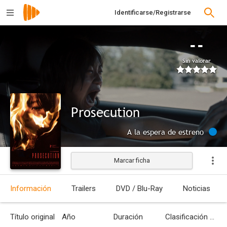
Identificarse/Registrarse
--
Sin valorar
Prosecution
A la espera de estreno
Marcar ficha
Información
Trailers
DVD / Blu-Ray
Noticias
Título original
Año
Duración
Clasificación por edades