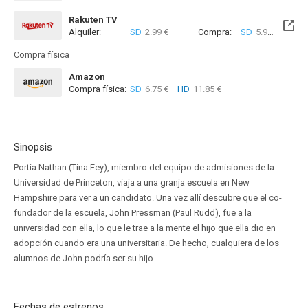
Rakuten TV
Alquiler:
SD
2.99 €
Compra:
SD
5.99 €
Compra física
Amazon
Compra física:
SD
6.75 €
HD
11.85 €
Sinopsis
Portia Nathan (Tina Fey), miembro del equipo de admisiones de la
Universidad de Princeton, viaja a una granja escuela en New
Hampshire para ver a un candidato. Una vez allí descubre que el co-
fundador de la escuela, John Pressman (Paul Rudd), fue a la
universidad con ella, lo que le trae a la mente el hijo que ella dio en
adopción cuando era una universitaria. De hecho, cualquiera de los
alumnos de John podría ser su hijo.
Fechas de estrenos