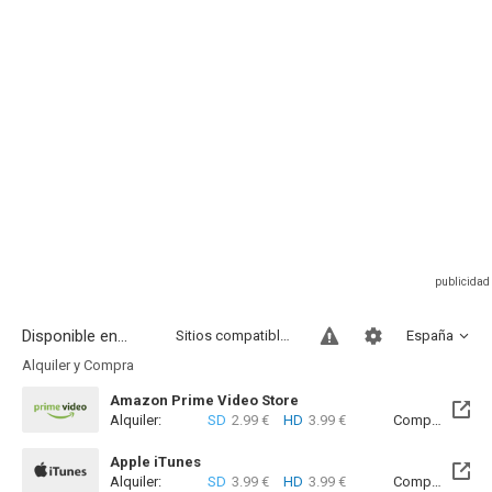
Disponible en...
Sitios compatibles
España
Alquiler y Compra
Amazon Prime Video Store
Alquiler:
SD
2.99 €
HD
3.99 €
Compra:
SD
5
Apple iTunes
Alquiler:
SD
3.99 €
HD
3.99 €
Compra:
SD
5