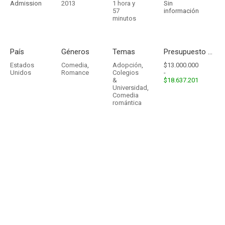
Admission
2013
1 hora y
Sin
57
información
minutos
País
Géneros
Temas
Presupuesto - Ingresos
Estados
Comedia
,
Adopción
,
$13.000.000
Unidos
Romance
Colegios
-
&
$18.637.201
Universidad
,
Comedia
romántica