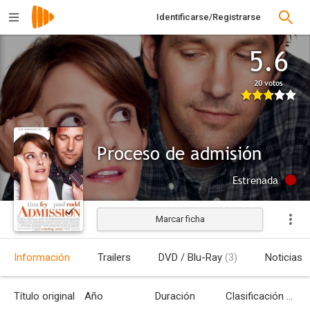
Identificarse/Registrarse
5.6
20 votos
Proceso de admisión
Estrenada
Marcar ficha
Información
Trailers
DVD / Blu-Ray
(3)
Noticias
Título original
Año
Duración
Clasificación por edades