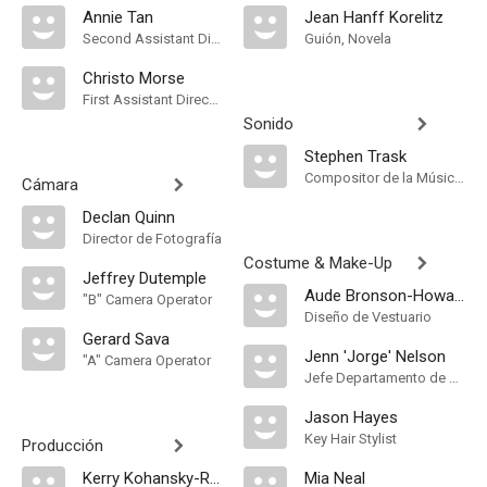
Annie Tan
Jean Hanff Korelitz
Second Assistant Director
Guión, Novela
Christo Morse
First Assistant Director
Sonido
Stephen Trask
Compositor de la Música Original
Cámara
Declan Quinn
Director de Fotografía
Costume & Make-Up
Jeffrey Dutemple
Aude Bronson-Howard
"B" Camera Operator
Diseño de Vestuario
Gerard Sava
Jenn 'Jorge' Nelson
"A" Camera Operator
Jefe Departamento de Maquillaje
Jason Hayes
Key Hair Stylist
Producción
Kerry Kohansky-Roberts
Mia Neal