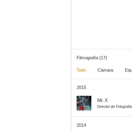
Raaz 3: The Third Dimension
--
Filmografía (17)
Todo
Cámara
Equ
2015
Aap Mujhe Achche Lagne Lage
--
--
Mr. X
Director de Fotografía
2014