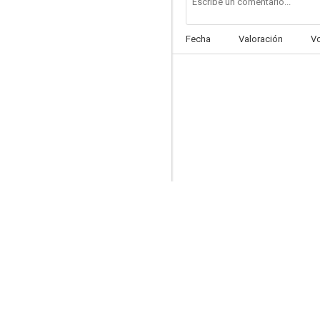
Fecha
Valoración
V
Juego mortal para un asesinato