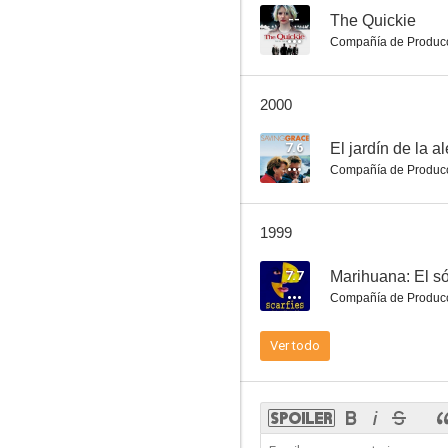
--
The Quickie
Compañía de Produc
Love in Ambush
2000
--
7.6
El jardín de la a
Compañía de Produc
1999
7.7
Marihuana: El s
Compañía de Produc
El círculo del escorpión
Ver todo
--