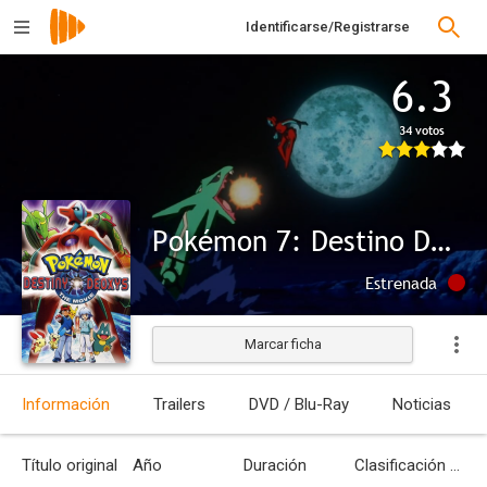
Identificarse/Registrarse
6.3
34 votos
Pokémon 7: Destino Deoxys
Estrenada
Marcar ficha
Información
Trailers
DVD / Blu-Ray
Noticias
Título original
Año
Duración
Clasificación por edades