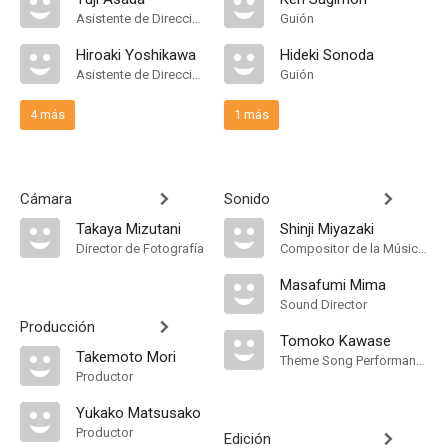
Asistente de Dirección
Guión
Hiroaki Yoshikawa
Hideki Sonoda
Asistente de Dirección
Guión
4 más
1 más
Cámara
Sonido
Takaya Mizutani
Shinji Miyazaki
Director de Fotografía
Compositor de la Música Original, Música
Masafumi Mima
Sound Director
Producción
Tomoko Kawase
Takemoto Mori
Theme Song Performance
Productor
Yukako Matsusako
Productor
Edición