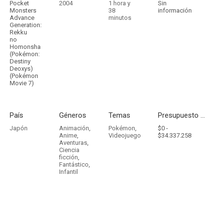
Pocket
2004
1 hora y
Sin
Monsters
38
información
Advance
minutos
Generation:
Rekku
no
Homonsha
(Pokémon:
Destiny
Deoxys)
(Pokémon
Movie 7)
País
Géneros
Temas
Presupuesto - Ingresos
Japón
Animación
,
Pokémon
,
$0 -
Anime
,
Videojuego
$34.337.258
Aventuras
,
Ciencia
ficción
,
Fantástico
,
Infantil