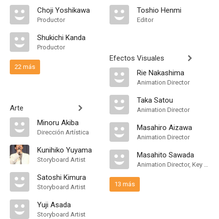
Choji Yoshikawa
Toshio Henmi
Productor
Editor
Shukichi Kanda
Productor
Efectos Visuales
22 más
Rie Nakashima
Animation Director
Taka Satou
Arte
Animation Director
Minoru Akiba
Masahiro Aizawa
Dirección Artística
Animation Director
Kunihiko Yuyama
Masahito Sawada
Storyboard Artist
Animation Director, Key Animation
Satoshi Kimura
13 más
Storyboard Artist
Yuji Asada
Storyboard Artist