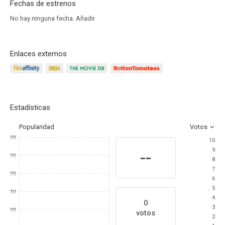
Fechas de estrenos
No hay ninguna fecha.
Añadir
Enlaces externos
Estadísticas
Popularidad
Votos
???
10
9
--
???
8
7
???
6
5
???
4
0
3
???
votos
2