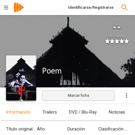
Identificarse/Registrarse
--
Sin valorar
Poem
Marcar ficha
Estrenada
Información
Trailers
DVD / Blu-Ray
Noticias
Título original
Año
Duración
Clasificación por edades