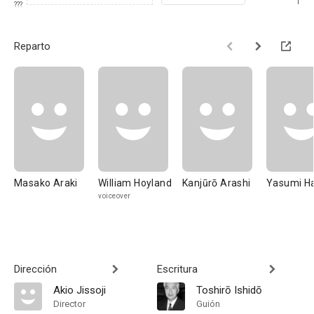
1
???
Reparto
Masako Araki
William Hoyland
Kanjūrō Arashi
Yasumi H
voiceover
Dirección
Escritura
Akio Jissoji
Toshirō Ishidō
Director
Guión