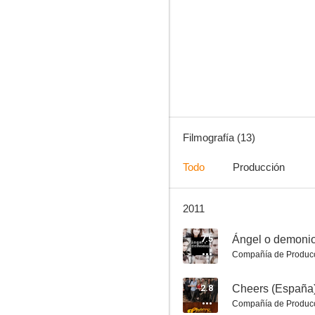
Caminantes
6.0
Filmografía (13)
Todo
Producción
2011
11-M, para que nadie lo olvide
--
7.5
Ángel o demoni
Compañía de Produc
2.8
Cheers (España
Compañía de Produc