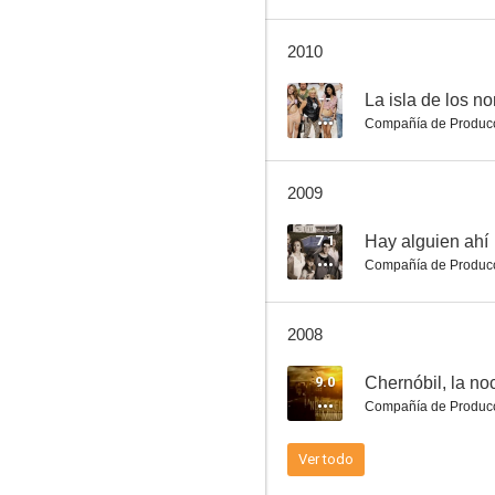
2010
La isla de los nominados
--
La isla de los n
Compañía de Produc
--
2009
7.1
Hay alguien ahí
Compañía de Produc
2008
El laberinto del Tibet
9.0
Chernóbil, la no
Compañía de Produc
Ver todo