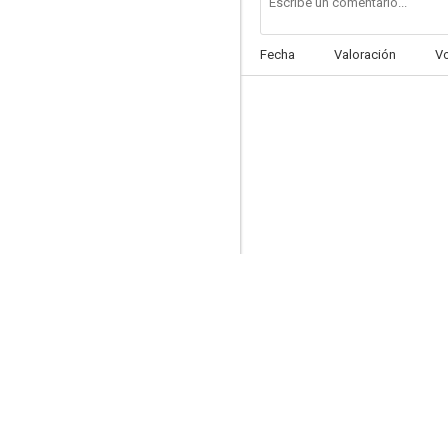
Fecha
Valoración
V
Fresh Meat
--
Love Birds
--