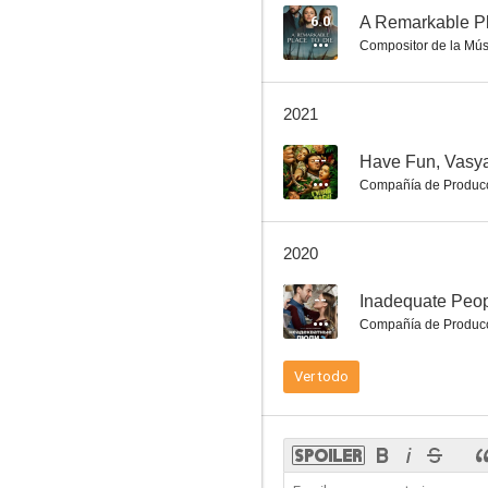
6.0
A Remarkable Pl
Compositor de la Mús
Inadequate People 2
2021
--
--
Have Fun, Vasya!
Compañía de Produc
2020
--
Inadequate Peop
Compañía de Produc
The Great Maiden's Blush
Ver todo
--