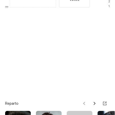
2
1
???
Reparto