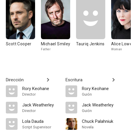
Scott Cooper
Michael Smiley
Tauriq Jenkins
Alice Low
Father
Woman
Dirección
Escritura
Rory Keohane
Rory Keohane
Director
Guión
Jack Weatherley
Jack Weatherley
Director
Guión
Lola Dauda
Chuck Palahniuk
Script Supervisor
Novela