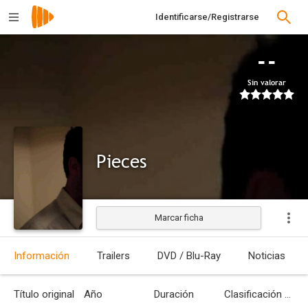
Identificarse/Registrarse
--
Sin valorar
Pieces
Marcar ficha
Estrenada
Información
Trailers
DVD / Blu-Ray
Noticias
Título original
Año
Duración
Clasificación por edades