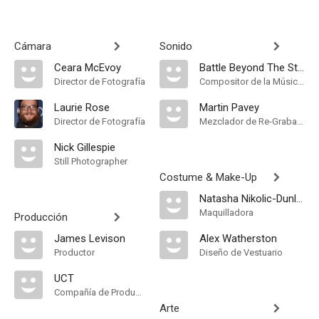
Cámara
Sonido
Ceara McEvoy
Battle Beyond The Stars
Director de Fotografía
Compositor de la Música Original
Laurie Rose
Martin Pavey
Director de Fotografía
Mezclador de Re-Grabación de Sonido
Nick Gillespie
Still Photographer
Costume & Make-Up
Natasha Nikolic-Dunlop
Maquilladora
Producción
James Levison
Alex Watherston
Productor
Diseño de Vestuario
UCT
Compañía de Produccion
Arte