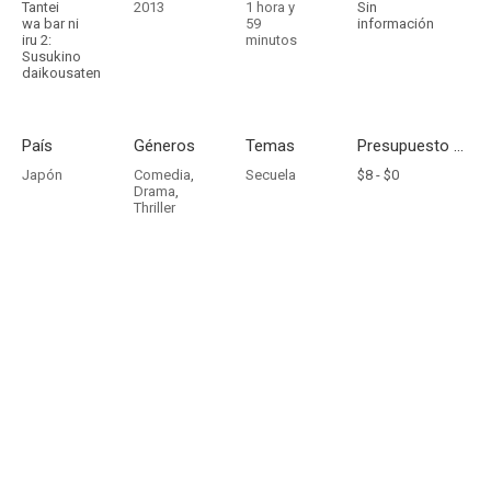
Tantei
2013
1 hora y
Sin
wa bar ni
59
información
iru 2:
minutos
Susukino
daikousaten
País
Géneros
Temas
Presupuesto - Ingresos
Japón
Comedia
,
Secuela
$8 -
$0
Drama
,
Thriller