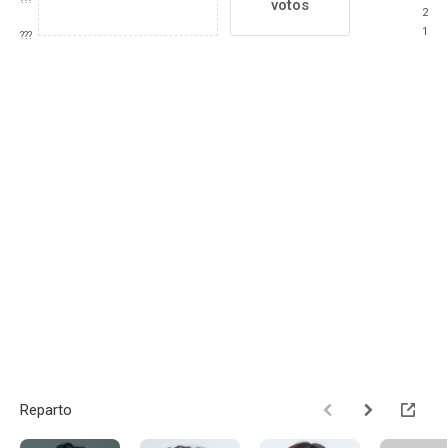
votos
2
1
???
Reparto