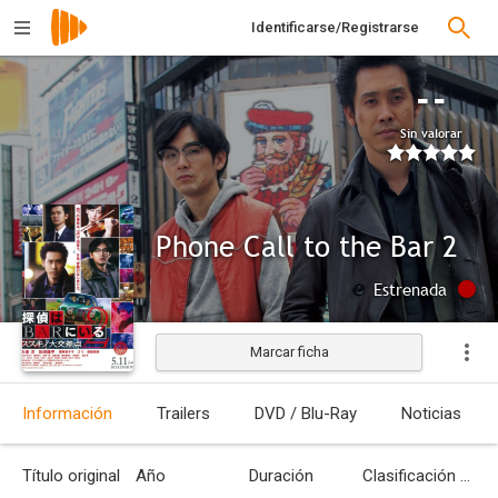
Identificarse/Registrarse
--
Sin valorar
Phone Call to the Bar 2
Estrenada
Marcar ficha
Información
Trailers
DVD / Blu-Ray
Noticias
Título original
Año
Duración
Clasificación por edades