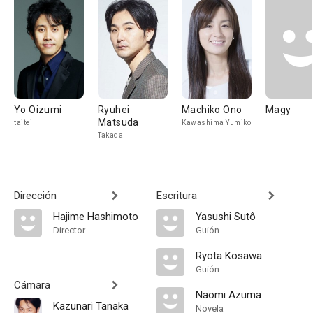
Yo Oizumi
Ryuhei
Machiko Ono
Magy
Matsuda
taitei
Kawashima Yumiko
Takada
Dirección
Escritura
Hajime Hashimoto
Yasushi Sutô
Director
Guión
Ryota Kosawa
Guión
Cámara
Naomi Azuma
Kazunari Tanaka
Novela