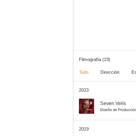
Wicker Man
8.5
Filmografía (19)
Todo
Dirección
Es
2023
Ararat
7.0
3.8
Seven Veils
Diseño de Producció
2019