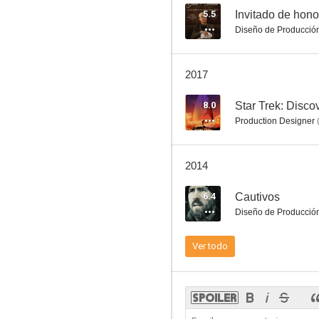
5.5
Invitado de hono
Diseño de Producció
Redacted
2017
5.5
8.0
Star Trek: Disco
Production Designer
2014
6.4
Cautivos
Diseño de Producció
Invitado de honor
Ver todo
--