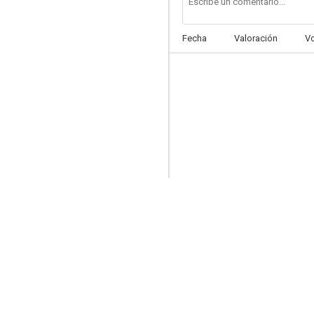
Fecha
Valoración
V
Condenados
--
Soul Cages