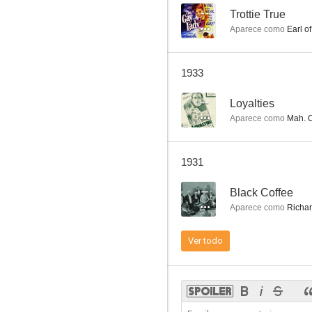
--
Trottie True
Aparece como
Earl of
El hombre que triunfó
1933
--
Loyalties
Aparece como
Mah. C
1931
--
Black Coffee
Aparece como
Richar
Ver todo