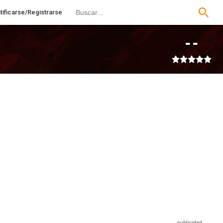
tificarse/Registrarse
--