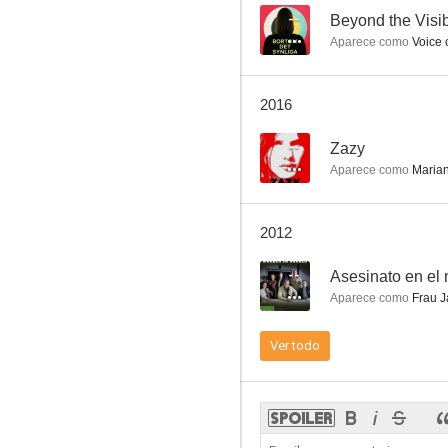
--
Beyond the Visibl
Aparece como
Voice o
2016
--
Zazy
Aparece como
Maria
2012
--
Asesinato en el 
Aparece como
Frau J
Ver todo