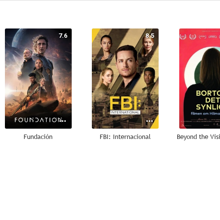
7.6
8.5
Fundación
FBI: Internacional
--
--