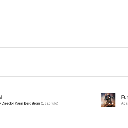
The Inspector and the Sea
White Trash
Wallan
al
7.6
Fu
 Director Karin Bergstrom
(
1
capítulo
)
Apa