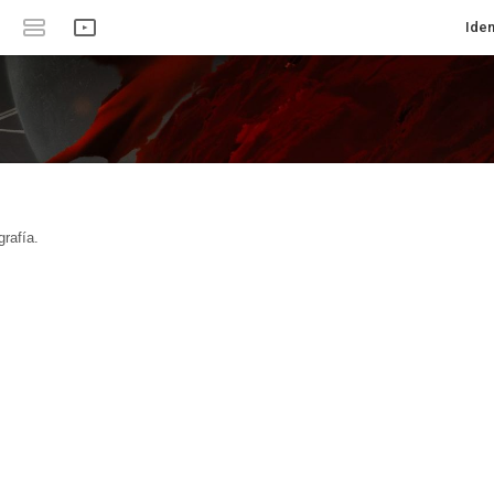
Iden
rafía.