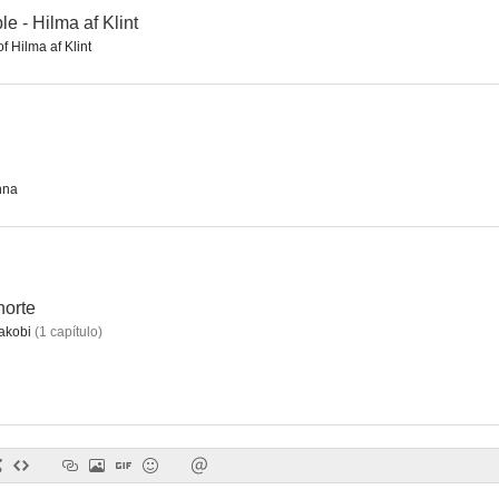
e - Hilma af Klint
f Hilma af Klint
nna
norte
akobi
(
1
capítulo
)