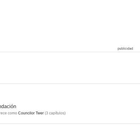
der
Police Call 110
ndación
rece como
Councilor Twer
(
3
capítulos
)