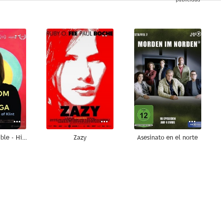
--
--
--
Beyond the Visible - Hilma af Klint
Zazy
Asesinato en el norte
--
--