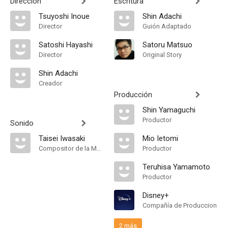
Dirección
Escritura
Tsuyoshi Inoue
Shin Adachi
Director
Guión Adaptado
Satoshi Hayashi
Satoru Matsuo
Director
Original Story
Shin Adachi
Creador
Producción
Shin Yamaguchi
Productor
Sonido
Taisei Iwasaki
Mio Ietomi
Compositor de la Música Original, Music Director
Productor
Teruhisa Yamamoto
Productor
Disney+
Compañía de Produccion
2 más