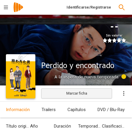
Identificarse/Registrarse
--
Sin valorar
Perdido y encontrado
A la espera de nueva temporada
Marcar ficha
Información
Trailers
Capítulos
DVD / Blu-Ray
Título original
Año
Duración
Temporadas
Clasificación por edades