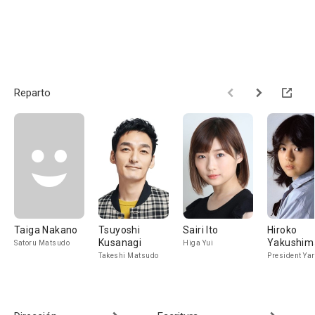
Reparto
Taiga Nakano
Tsuyoshi
Sairi Ito
Hiroko
Kusanagi
Yakushim
Satoru Matsudo
Higa Yui
Takeshi Matsudo
President Y