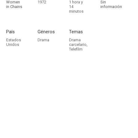
Women
1972
1 hora y
Sin
in Chains
14
información
minutos
País
Géneros
Temas
Estados
Drama
Drama
Unidos
carcelario
,
Telefilm