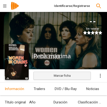
Identificarse/Registrarse
--
Sin valorar
Pena máxima
Marcar ficha
Estrenada
Información
Trailers
DVD / Blu-Ray
Noticias
Título original
Año
Duración
Clasificación por edades