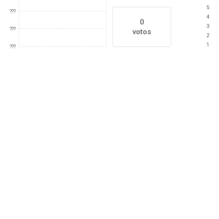
5
???
4
0
3
???
votos
2
1
???