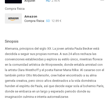
Alquiler:
HD
2.95 €
Disponible hasta el Dom, 29 Nov 2026 (Quedan 3 meses)
Compra física
Amazon
Compra física:
SD
12.89 €
Sinopsis
Alemania, principios del siglo XX. La joven artista Paula Becker está
decidida a seguir sus propias normas. A sus 24 años rechaza las
convenciones establecidas y explora su estilo único, mientras florece
en la comunidad artística de Worpswede, donde entabla amistad con
la artista Clara Westhoff y el poeta Rainer Maria Rilke. Al casarse con el
también pintor Otto Modersohn, cree haber encontrado a su alma
gemela creativa, pero cinco años destinados a la vida doméstica
hunden el espíritu de Paula, así que decide viajar sola al bohemio París,
donde se embarca en un largo y esperado periodo donde su
imaginación culmina e intenta autorrealizarse.