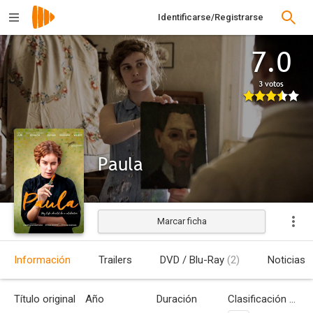
Identificarse/Registrarse
7.0
3 votos
Paula
Marcar ficha
Estrenada
Información
Trailers
DVD / Blu-Ray
(2)
Noticias
Título original
Año
Duración
Clasificación por edades