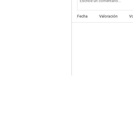
Fecha
Valoración
V
Corazón de papel
--
Caperucita y Roja