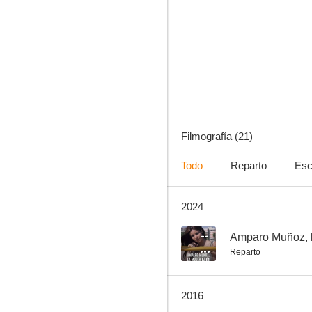
El libro de buen amor
--
Filmografía (21)
Todo
Reparto
Esc
2024
El comité
--
--
Amparo Muñoz, l
Reparto
2016