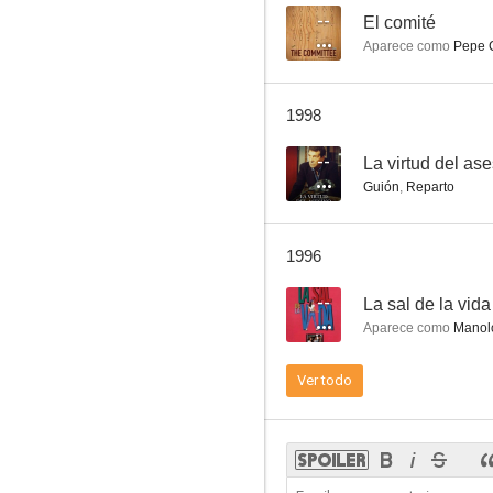
--
El comité
Aparece como
Pepe 
La rosa de los vientos
1998
--
--
La virtud del as
Guión
,
Reparto
1996
--
La sal de la vida
Aparece como
Manol
La noche de la ira
Ver todo
--