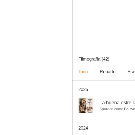
Oficina de infiltrados
7.9
Filmografía (42)
Todo
Reparto
Esc
2025
La doctora de Brest
7.0
6.3
La buena estrell
Aparece como
Boisve
2024