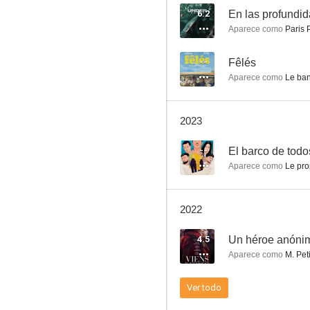
6.2
En las profundi
Aparece como
Paris 
Un village presque parfait
--
Fêlés
Aparece como
Le ban
7.0
2023
--
El barco de todo
Aparece como
Le prop
2022
Welcome
4.5
Un héroe anóni
6.1
Aparece como
M. Peti
Ver todo