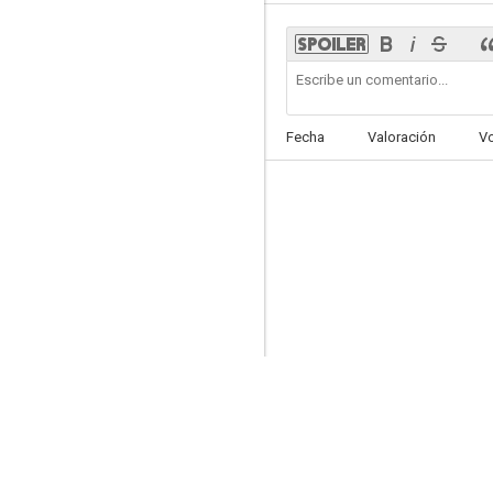
Una íntima convicción
Fecha
Valoración
V
5.0
Misión País Vasco
2.0