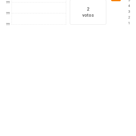
5
???
4
2
3
???
votos
2
1
???