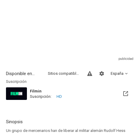
Disponible en...
Sitios compatibles
España
Suscripción
Filmin
Suscripción:
HD
Disponible hasta el Mié, 31 Dic 2031 (Quedan 5 años)
Sinopsis
Un grupo de mercenarios han de liberar al militar alemán Rudolf Hess