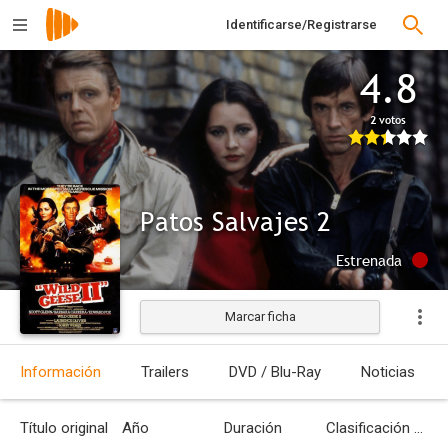
Identificarse/Registrarse
4.8
2 votos
Patos Salvajes 2
Estrenada
Marcar ficha
Información
Trailers
DVD / Blu-Ray
Noticias
Título original
Año
Duración
Clasificación por edades