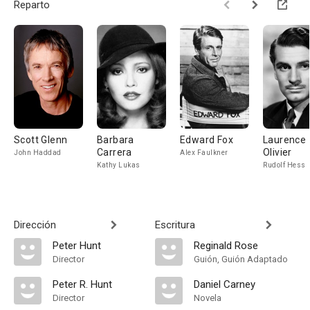
Reparto
Scott Glenn
Barbara
Edward Fox
Laurence
Carrera
Olivier
John Haddad
Alex Faulkner
Kathy Lukas
Rudolf Hess
Dirección
Escritura
Peter Hunt
Reginald Rose
Director
Guión, Guión Adaptado
Peter R. Hunt
Daniel Carney
Director
Novela