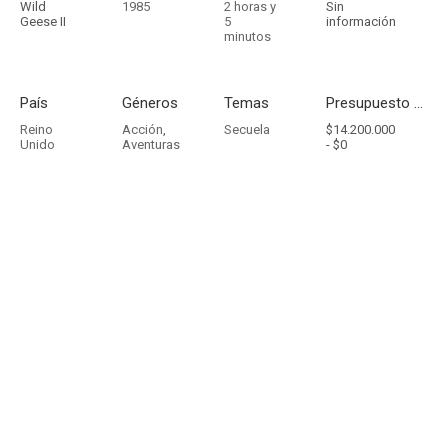
Wild
1985
2 horas y
Sin
Geese II
5
información
minutos
País
Géneros
Temas
Presupuesto - Ingresos
Reino
Acción
,
Secuela
$14.200.000
Unido
Aventuras
-
$0