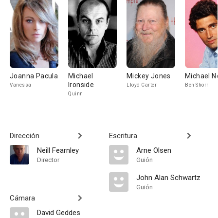
Joanna Pacula
Michael
Mickey Jones
Michael N
Ironside
Vanessa
Lloyd Carter
Ben Shorr
Quinn
Dirección
Escritura
Neill Fearnley
Arne Olsen
Director
Guión
John Alan Schwartz
Guión
Cámara
David Geddes