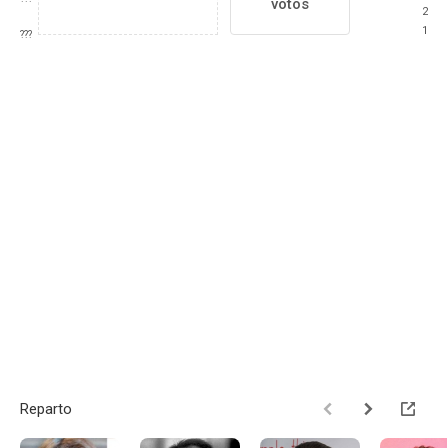
votos
2
1
???
Reparto