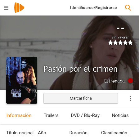
Identificarse/Registrarse
--
Sin valorar
Pasión por el crimen
Estrenada
Marcar ficha
Información
Trailers
DVD / Blu-Ray
Noticias
Título original
Año
Duración
Clasificación por edades