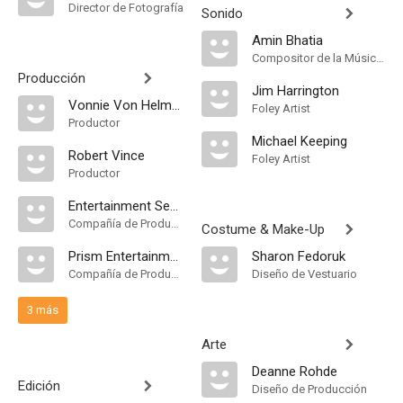
Director de Fotografía
Sonido
Amin Bhatia
Compositor de la Música Original, Música
Producción
Jim Harrington
Vonnie Von Helmolt
Foley Artist
Productor
Michael Keeping
Robert Vince
Foley Artist
Productor
Entertainment Securities
Compañía de Produccion
Costume & Make-Up
Prism Entertainment Corporation
Sharon Fedoruk
Compañía de Produccion
Diseño de Vestuario
3 más
Arte
Deanne Rohde
Edición
Diseño de Producción