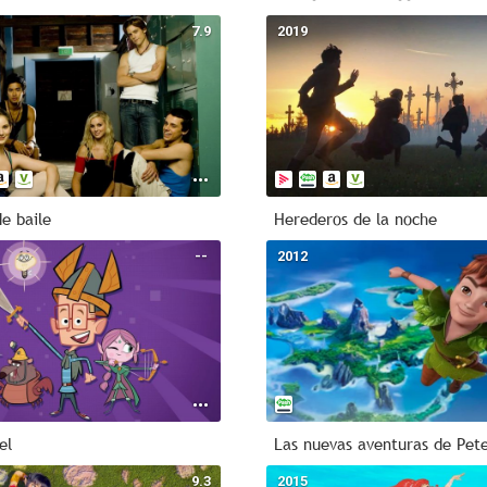
7.9
2019
e baile
Herederos de la noche
--
2012
el
Las nuevas aventuras de Pet
9.3
2015