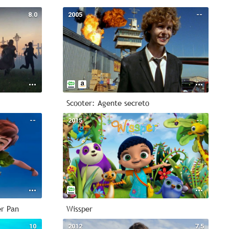
8.0
2005
--
Scooter: Agente secreto
--
2015
--
er Pan
Wissper
10
2012
7.5