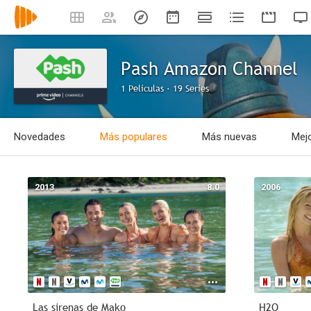
Pash Amazon Channel
1 Películas · 19 Series
Novedades
Más populares
Más nuevas
Mejo
2013
8.0
2006
Las sirenas de Mako
H2O