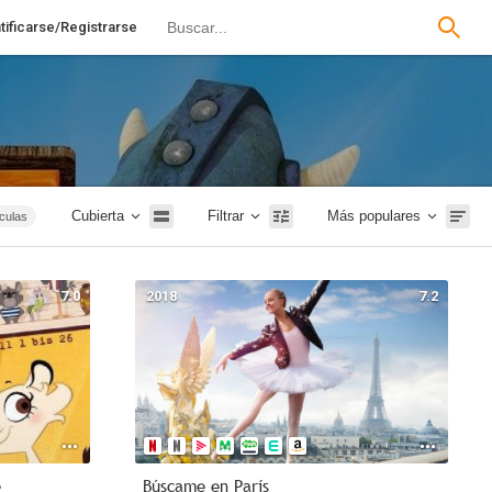
tificarse/Registrarse
Cubierta
Filtrar
Más populares
ículas
tales
 2019
7.0
2018
7.2
nfantil
2026
e
Búscame en París