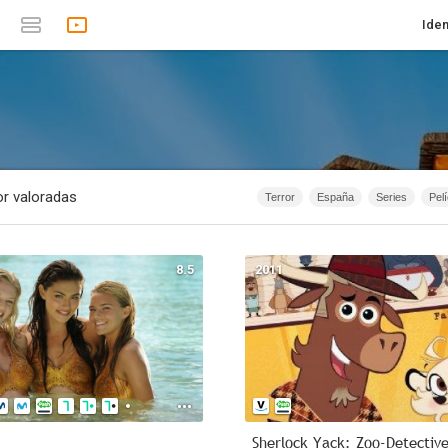
Iden
r valoradas
Terror
España
Series
Pel
Romance
Animación
Documen
1874 - 2012
1874 - 2010
1874 -
8.5
2011
Anime
1874 - 2015
Rusia
I
Intriga
40m - 1h 20m
Acción
Sherlock Yack: Zoo-Detectiv