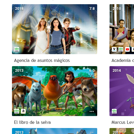
2018
7.8
2010
Agencia de asuntos mágicos
Academia d
2013
6.0
2014
El libro de la selva
Marcus Lev
2013
--
2011