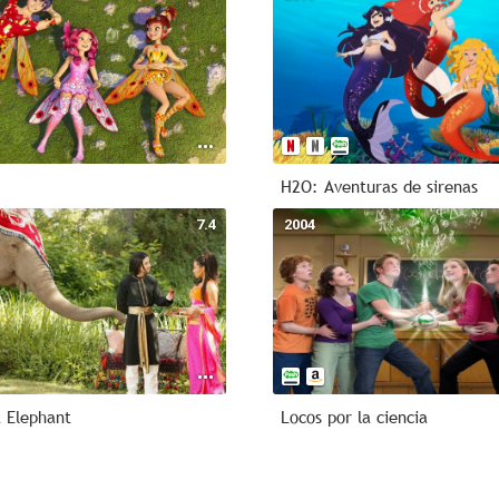
H2O: Aventuras de sirenas
7.4
2004
a Elephant
Locos por la ciencia