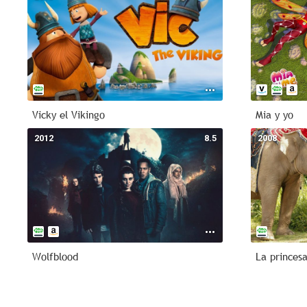
Vicky el Vikingo
Mia y yo
2012
8.5
2008
Wolfblood
La princes