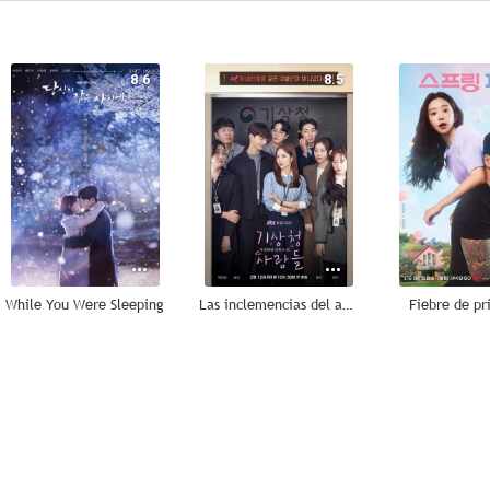
8.6
8.5
While You Were Sleeping
Las inclemencias del amor
Fiebre de p
7.7
7.0