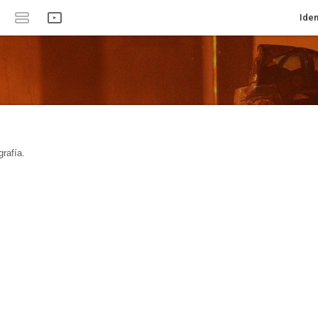
Iden
rafía.