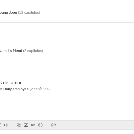
oung Joon
(
12
capítulos
)
Mutt Boy
La torre 10
am-Il's friend
(
2
capítulos
)
s del amor
 Daily employee
(
2
capítulos
)