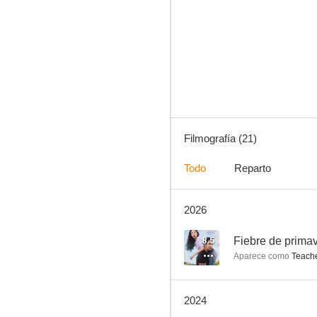
Hotel Del Luna
5.4
Filmografía (21)
Todo
Reparto
2026
Dr. Romantic
--
8.5
Fiebre de prima
Aparece como
Teach
2024