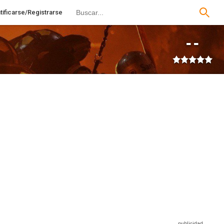
tificarse/Registrarse
--