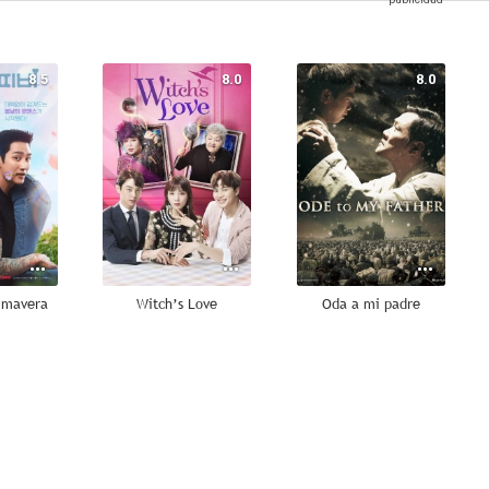
8.5
8.0
8.0
rimavera
Witch’s Love
Oda a mi padre
7.0
6.8
5.5