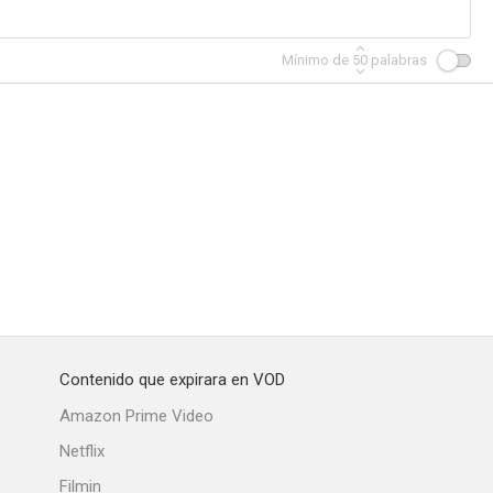
Mínimo de
50
palabras
Contenido que expirara en VOD
Amazon Prime Video
Netflix
Filmin