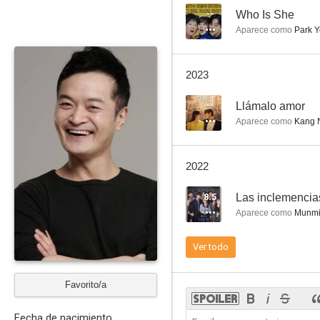
--
Who Is She
Aparece como
Park Y
Vampire Cop Ricky
2023
--
Llámalo amor
Aparece como
Kang N
2022
8.5
Las inclemencia
Aparece como
Munmin
Ver todo
Favorito/a
Fecha de nacimiento