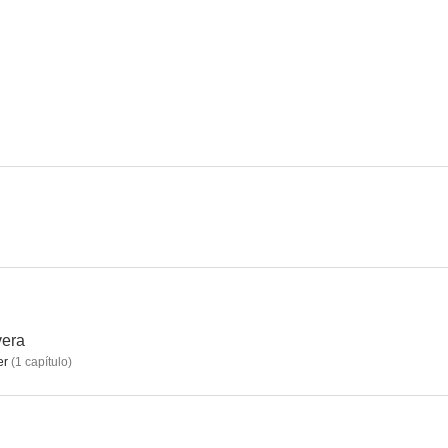
La terraza mística
Eulachacha Waikiki
The King and 
--
--
Who Is She
Llámalo amor
Love Fic
--
--
vera
er
(
1
capítulo
)