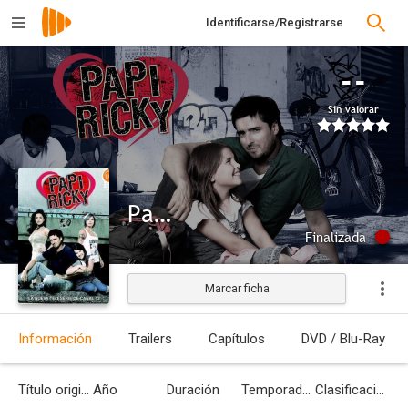
Identificarse/Registrarse
--
Sin valorar
Papi Ricky
Finalizada
Marcar ficha
Información
Trailers
Capítulos
DVD / Blu-Ray
Título original
Año
Duración
Temporadas
Clasificación por edades