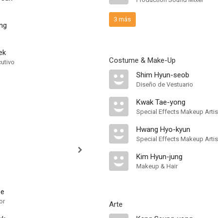
3 más
ng
ek
Costume & Make-Up
cutivo
Shim Hyun-seob
Diseño de Vestuario
Kwak Tae-yong
Special Effects Makeup Artis
Hwang Hyo-kyun
Special Effects Makeup Artis
Kim Hyun-jung
Makeup & Hair
ee
or
Arte