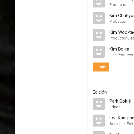
Productor
Kim Chul-yo
Productor
Kim Woo-ta
Productor Eje
Kim Bo-ra
Line Producer
1 más
Edición
Park Gok-ji
Editor
Lee Kang-h
Assistant Edit