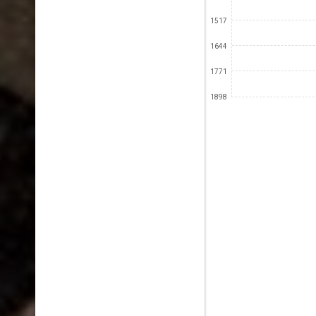
1517
1644
1771
1898