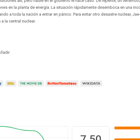
iciones allí, pero nadie en el gobierno le hace caso. De repente, un terremo
nes en la planta de energía. La situación rápidamente desemboca en una inco
ando a toda la nación a entrar en pánico. Para evitar otro desastre nuclear, Ja
 la central nuclear.
ñadir
7.50