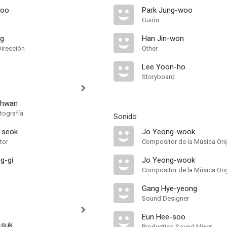
woo
Park Jung-woo
Guión
ng
Han Jin-won
Dirección
Other
Lee Yoon-ho
Storyboard
-hwan
tografía
Sonido
-seok
Jo Yeong-wook
tor
Compositor de la Música Orig
g-gi
Jo Yeong-wook
Compositor de la Música Orig
Gang Hye-yeong
Sound Designer
Eun Hee-soo
-suk
Production Sound Mixer