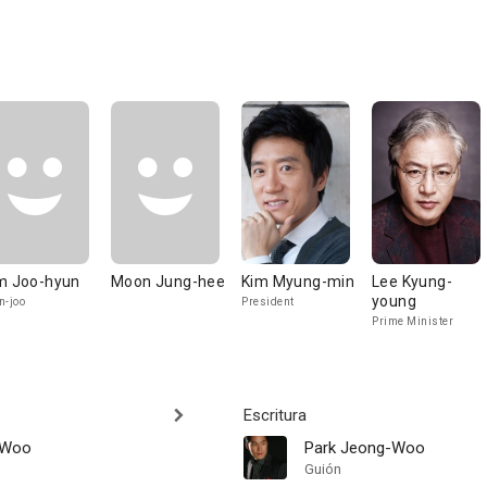
m Joo-hyun
Moon Jung-hee
Kim Myung-min
Lee Kyung-
young
n-joo
President
Prime Minister
Escritura
-Woo
Park Jeong-Woo
Guión