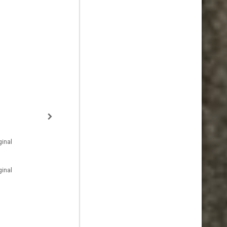
inal
inal