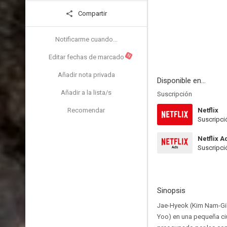
Compartir
Notificarme cuando...
N
Editar fechas de marcado
Añadir nota privada
Disponible en...
Añadir a la lista/s
Suscripción
Recomendar
Netflix
Suscripci
Netflix A
Suscripci
Sinopsis
Jae-Hyeok (Kim Nam-Gil
Yoo) en una pequeña ciu