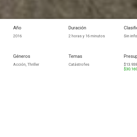
Año
Duración
Clasif
2016
2 horas y 16 minutos
Sin inf
Géneros
Temas
Presup
Acción
,
Thriller
Catástrofes
$13.938
$30.16