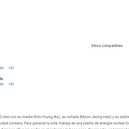
Sitios compatibles
ón:
HD
ds
ón:
HD
) vive con su madre (Kim Young-Ae), su cuñada (Moon Jeong-Hee) y su sobri
dad coreana. Para ganarse la vida, trabaja en una planta de energía nuclear l