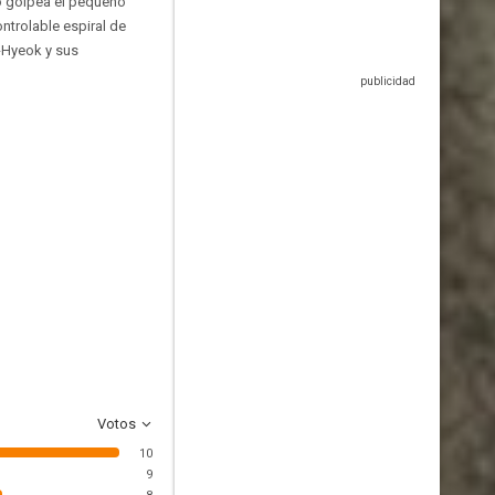
to golpea el pequeño
ntrolable espiral de
e-Hyeok y sus
Votos
10
9