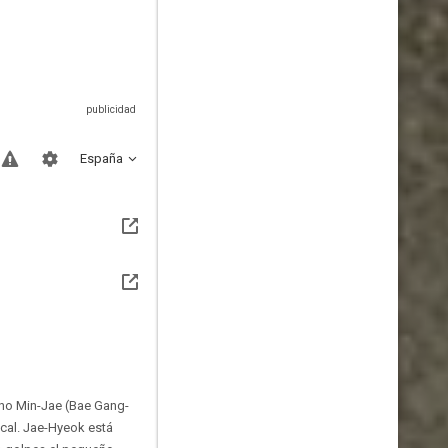
España
no Min-Jae (Bae Gang-
ocal. Jae-Hyeok está