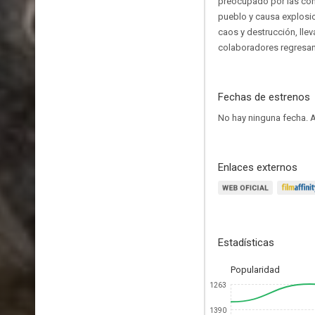
preocupado por las cond
pueblo y causa explosio
caos y destrucción, llev
colaboradores regresan a
Fechas de estrenos
No hay ninguna fecha.
A
Enlaces externos
Estadísticas
Popularidad
1263
1390