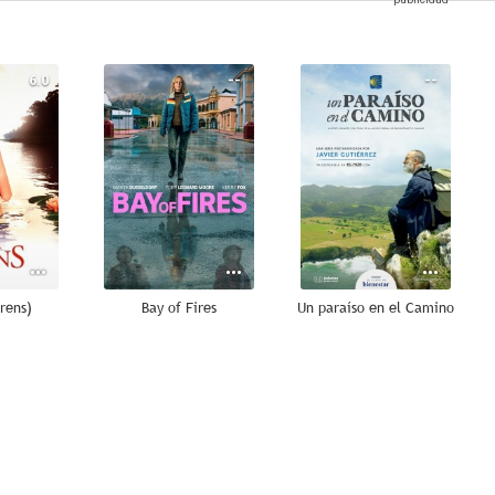
6.0
--
--
irens)
Bay of Fires
Un paraíso en el Camino
--
--
--