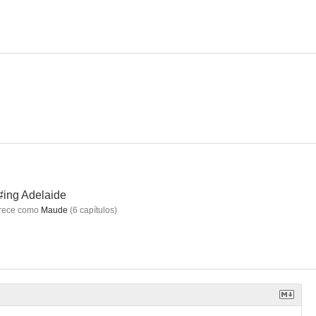
#ing Adelaide
rece como
Maude
(
6
capítulos
)