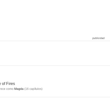
For Those Who Can Tell No Tales
El pozo
Lust and Revenge
 of Fires
rece como
Magda
(
16
capítulos
)