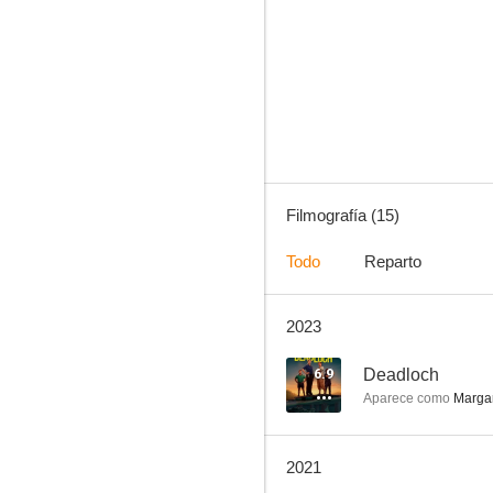
The Hunting
--
Filmografía (15)
Todo
Reparto
2023
Adorable locura (Cosi)
6.9
Deadloch
Aparece como
Margar
2021