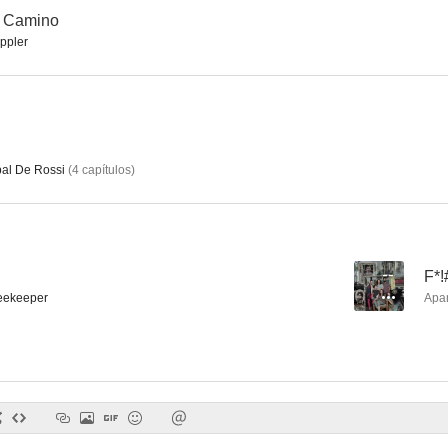
l Camino
ippler
pal De Rossi
(
4
capítulos
)
--
F*!
eekeeper
Apa