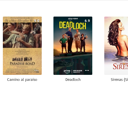
9.0
6.9
Camino al paraíso
Deadloch
Sirenas (S
--
--