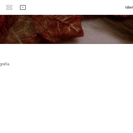
Iden
rafía.