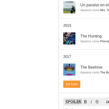
--
Un paraíso en e
Aparece como
Mrs. T
2019
--
The Hunting
Aparece como
Princi
2017
--
The Beehive
Aparece como
The B
Ver todo