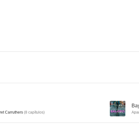
The Beehive
F*!#ing Adelaide
--
--
Ocean Girl
Sirenas
--
Bay
et Carruthers
(
8
capítulos
)
Apa