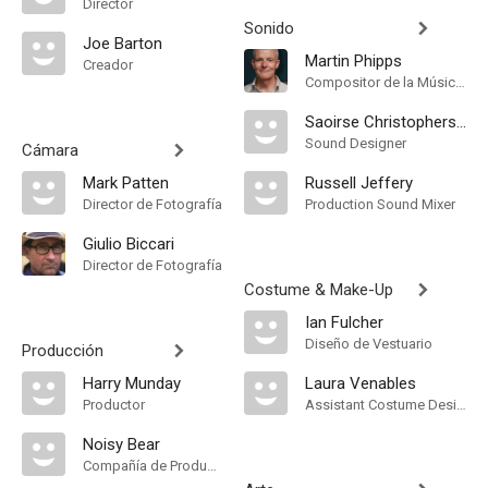
Director
Sonido
Joe Barton
Martin Phipps
Creador
Compositor de la Música Original
Saoirse Christopherson
Sound Designer
Cámara
Mark Patten
Russell Jeffery
Director de Fotografía
Production Sound Mixer
Giulio Biccari
Director de Fotografía
Costume & Make-Up
Ian Fulcher
Diseño de Vestuario
Producción
Harry Munday
Laura Venables
Productor
Assistant Costume Designer
Noisy Bear
Compañía de Produccion