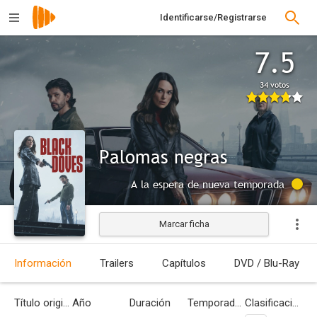
Identificarse/Registrarse
7.5
34 votos
Palomas negras
A la espera de nueva temporada
Marcar ficha
Información
Trailers
Capítulos
DVD / Blu-Ray
Título original
Año
Duración
Temporadas
Clasificación por edades