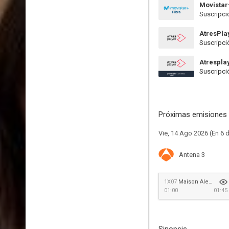
Movistar
Suscripci
AtresPla
Suscripci
Atrespla
Suscripci
Próximas emisiones 
Vie, 14 Ago 2026 (En 6 d
Antena 3
1X07
Maison Alexé
01:00
01:45