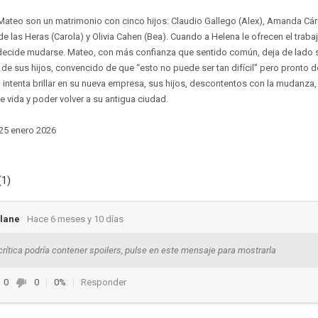
Mateo son un matrimonio con cinco hijos: Claudio Gallego (Alex), Amanda Cár
e las Heras (Carola) y Olivia Cahen (Bea). Cuando a Helena le ofrecen el traba
 decide mudarse. Mateo, con más confianza que sentido común, deja de lado s
de sus hijos, convencido de que “esto no puede ser tan difícil” pero pronto de
intenta brillar en su nueva empresa, sus hijos, descontentos con la mudanza,
 vida y poder volver a su antigua ciudad.
 25 enero 2026
(1)
lane
Hace 6 meses y 10 días
crítica podría contener spoilers, pulse en este mensaje para mostrarla
0
0
0%
Responder