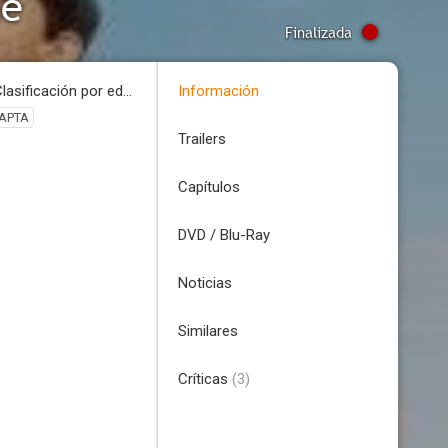
ie
Finalizada
Clasificación por edades
Información
APTA
Trailers
Capítulos
DVD / Blu-Ray
Noticias
Similares
Críticas
(3)