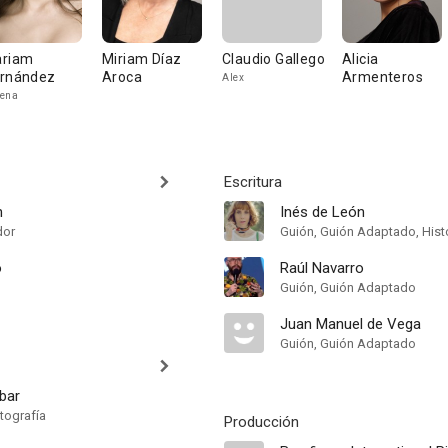
riam
Miriam Díaz
Claudio Gallego
Alicia
rnández
Aroca
Armenteros
Alex
ena
Escritura
n
Inés de León
dor
Guión, Guión Adaptado, Hist
o
Raúl Navarro
Guión, Guión Adaptado
Juan Manuel de Vega
Guión, Guión Adaptado
ibar
tografía
Producción