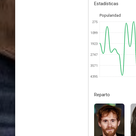
Estadísticas
Popularidad
275
1099
1923
2747
3571
4395
Reparto