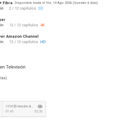
+ Fibra
Disponible hasta el Vie, 14 Ago 2026 (Quedan 6 días)
ón:
2 / 12 capítulos
SD
yer
ón:
12 / 12 capítulos
4K
yer Amazon Channel
ón:
12 / 12 capítulos
HD
en Televisión
ías)
1X08
El rincón de pensar
01:45
02:30