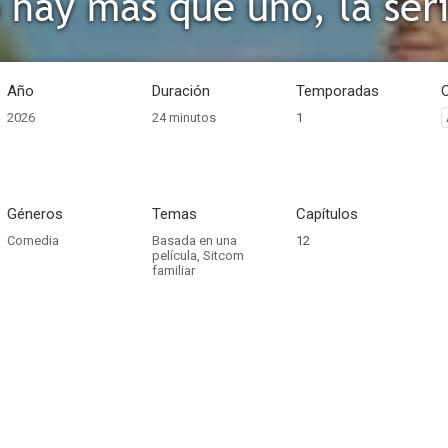
 hay más que uno, la ser
Año
Duración
Temporadas
2026
24 minutos
1
Géneros
Temas
Capítulos
Comedia
Basada en una
12
película
,
Sitcom
familiar