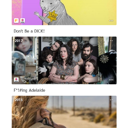
Don't Be a DICK!
2017
--
F*!#ing Adelaide
2015
--