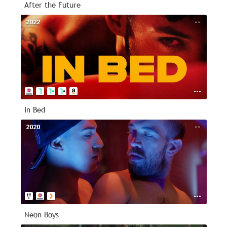
After the Future
2022
--
In Bed
2020
--
Neon Boys