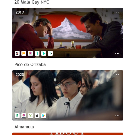
20 Male Gay NYC
2017
--
Pico de Orizaba
2023
--
Almamula