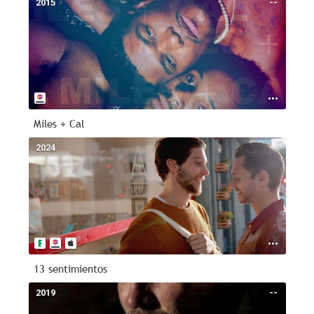
2015
--
Miles + Cal
2024
--
13 sentimientos
2019
--