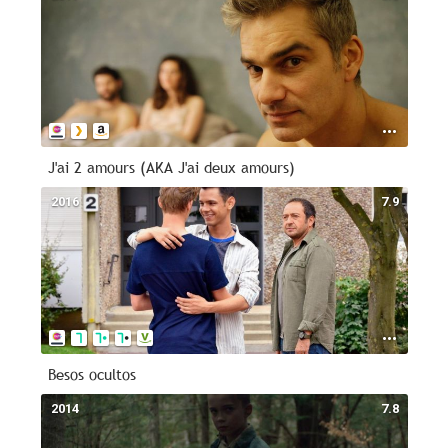
J'ai 2 amours (AKA J'ai deux amours)
2016
7.9
Besos ocultos
2014
7.8