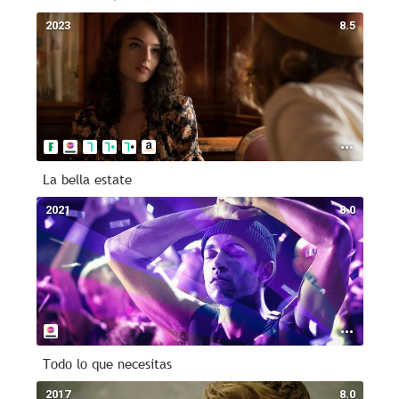
2023
8.5
La bella estate
2021
8.0
Todo lo que necesitas
2017
8.0