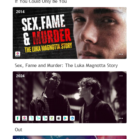
If You Could Only Be You
2014
--
Sex, Fame and Murder: The Luka Magnotta Story
2024
--
Out