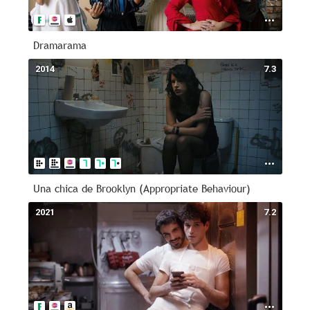
Dramarama
2014
7.3
Una chica de Brooklyn (Appropriate Behaviour)
2021
7.2