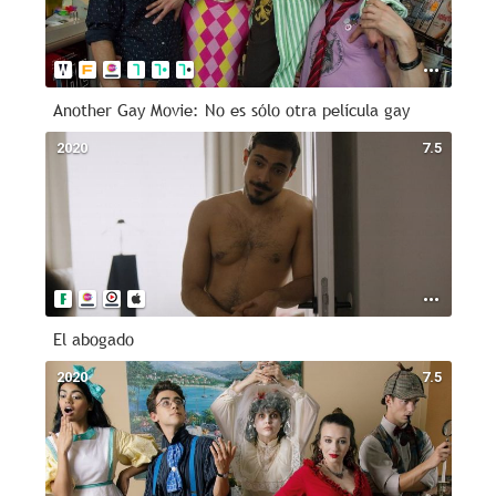
Another Gay Movie: No es sólo otra película gay
2020
7.5
El abogado
2020
7.5