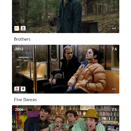
Brothers
2012
7.6
Five Dances
2006
7.5