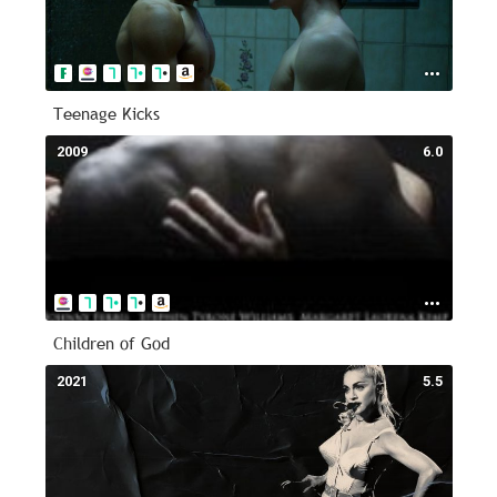
Teenage Kicks
2009
6.0
Children of God
2021
5.5