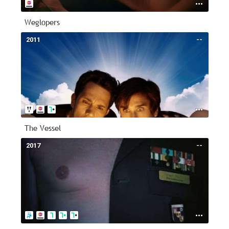
Weglopers
2011
--
The Vessel
2017
--