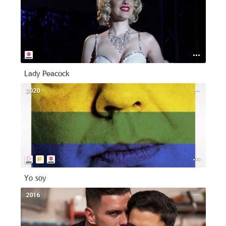
Lady Peacock
2020
--
Yo soy
2016
--