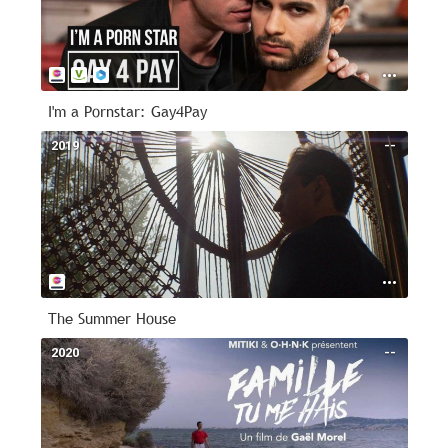
I'm a Pornstar: Gay4Pay
2019
--
The Summer House
2020
--