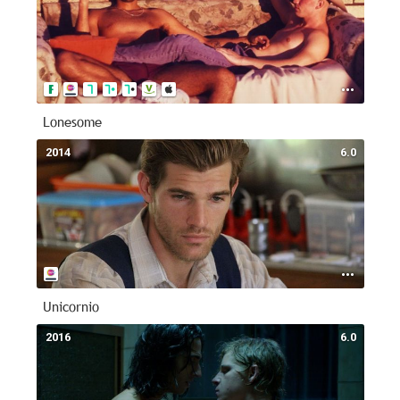
Lonesome
2014
6.0
Unicornio
2016
6.0