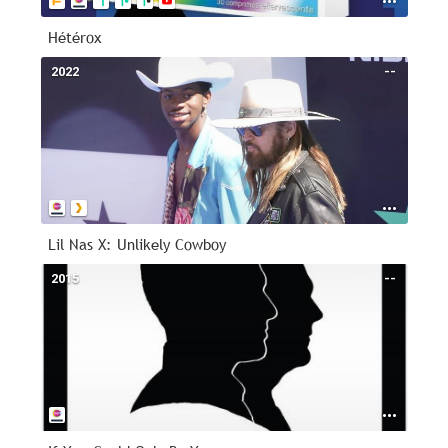
Hétérox
2022
--
Lil Nas X: Unlikely Cowboy
2015
--