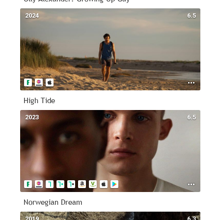
2024
6.5
High Tide
2023
6.5
Norwegian Dream
2019
6.3