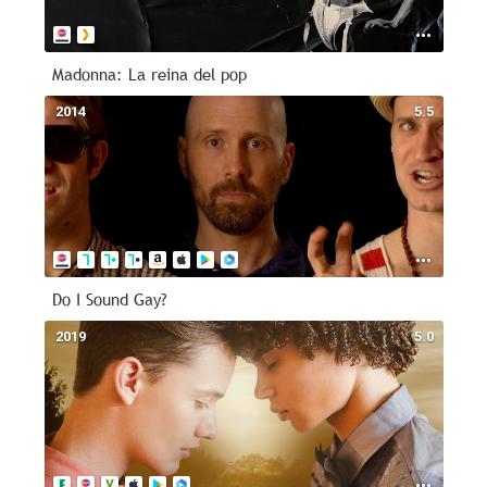
Madonna: La reina del pop
2014
5.5
Do I Sound Gay?
2019
5.0