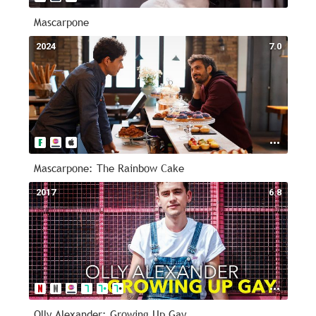
Mascarpone
2024
7.0
Mascarpone: The Rainbow Cake
2017
6.8
Olly Alexander: Growing Up Gay