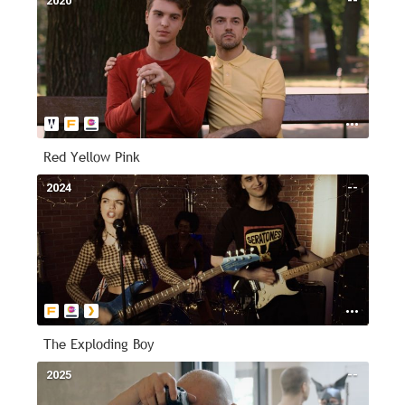
2020
--
Red Yellow Pink
2024
--
The Exploding Boy
2025
--