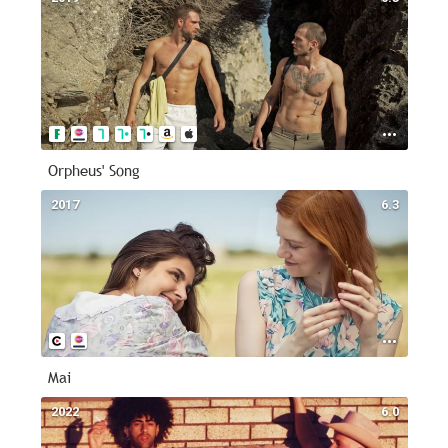
Orpheus' Song
2017
6.3
Mai
2022
6.0