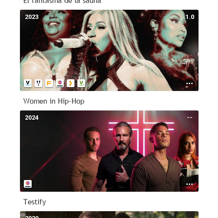
El fantasma de la sauna
2023
1.0
Women in Hip-Hop
2024
--
Testify