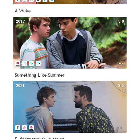
A Wake
2017
5.0
Something Like Summer
2021
3.5