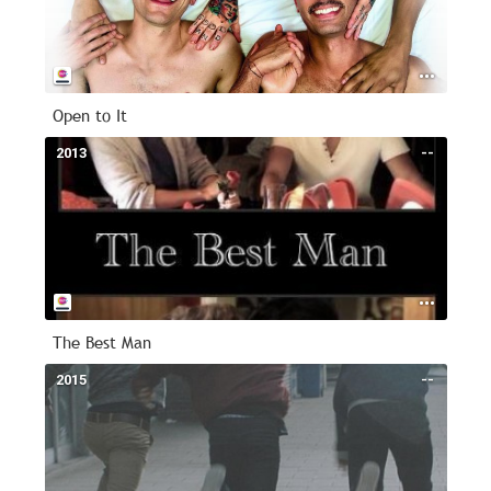
Open to It
2013
--
The Best Man
2015
--