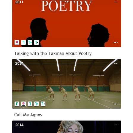
2011
--
Talking with the Taxman About Poetry
2024
--
Call Me Agnes
2014
--