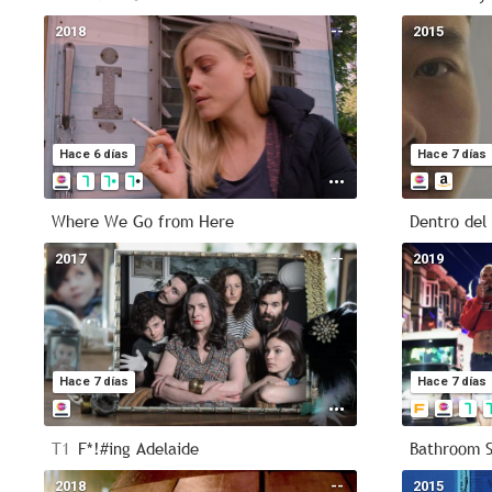
2018
--
2015
Hace 6 días
Hace 7 días
Where We Go from Here
Dentro del
2017
--
2019
Hace 7 días
Hace 7 días
T1
F*!#ing Adelaide
Bathroom S
2018
--
2015