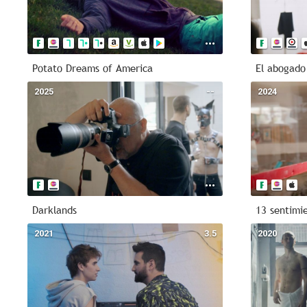
Potato Dreams of America
El abogado
2025
--
2024
Darklands
13 sentimi
2021
3.5
2020