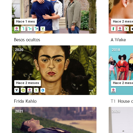
Hace 1 mes
Hace 2 mes
Besos ocultos
A Wake
2020
--
2018
Hace 2 meses
Hace 2 mes
Frida Kahlo
T1
House 
2021
--
2020