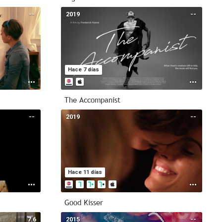
--
2019
--
Hace 7 días
The Accompanist
--
2019
--
Hace 11 días
Good Kisser
7.6
2015
--