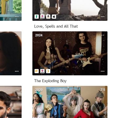
Love, Spells and All That
--
2024
--
The Exploding Boy
--
2020
7.5