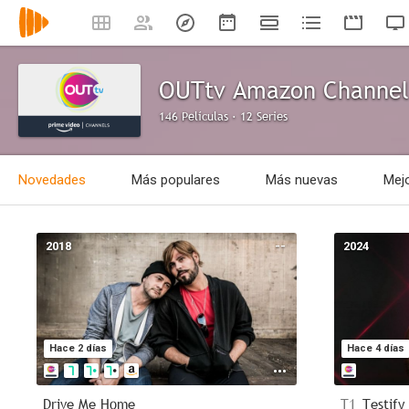
OUTtv Amazon Channel
146 Películas · 12 Series
Novedades
Más populares
Más nuevas
Mejo
2018
--
2024
Hace 2 días
Hace 4 días
Drive Me Home
T1
Testify