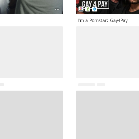
I'm a Pornstar: Gay4Pay
--
2020
 Pink
Your Eyes on Me
1.0
2023