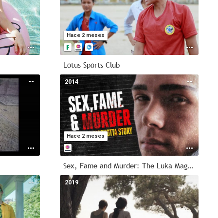
Hace 2 meses
Lotus Sports Club
--
2014
--
Hace 2 meses
Sex, Fame and Murder: The Luka Magnotta Story
--
2019
--