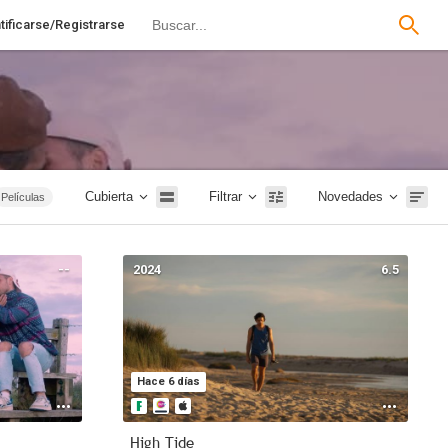
tificarse/Registrarse
Cubierta
Filtrar
Novedades
Películas
Animación
74 - 2019
--
2024
6.5
Infantil
2026
Hace 6 días
High Tide