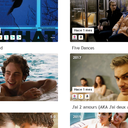
Hace 1 mes
id
Five Dances
--
2017
Hace 1 mes
J'ai 2 amours (AKA J'ai deux
5.0
2019