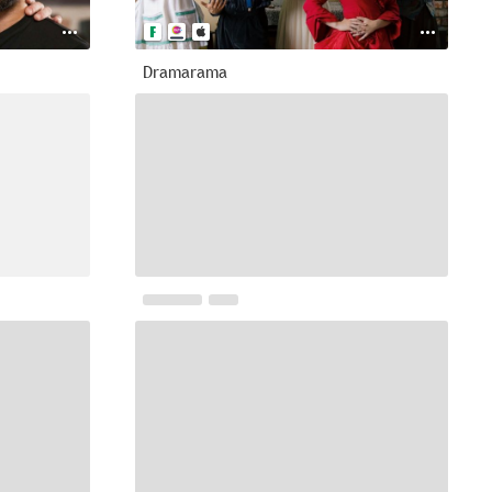
Dramarama
--
2022
--
Andy Warhol: Una vida de arte
--
2024
7.0