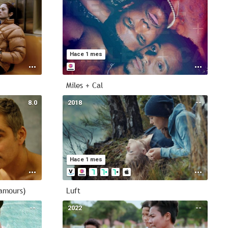
Hace 1 mes
Miles + Cal
8.0
2018
--
Hace 1 mes
 amours)
Luft
--
2022
--