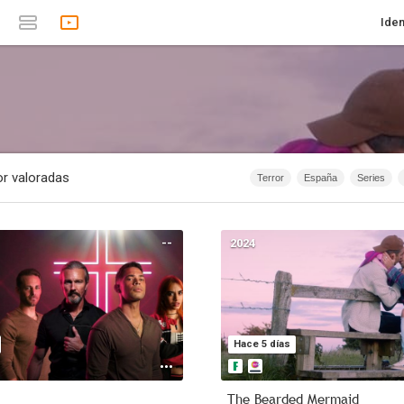
Iden
r valoradas
Terror
España
Series
Documentales
Romance
1874 - 2012
1874 - 2010
18
--
2024
Anime
1874 - 2015
Rusia
Intriga
40m - 1h 20m
Acción
Hace 5 días
The Bearded Mermaid