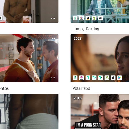
Jump, Darling
--
2023
entos
Polarized
--
2016