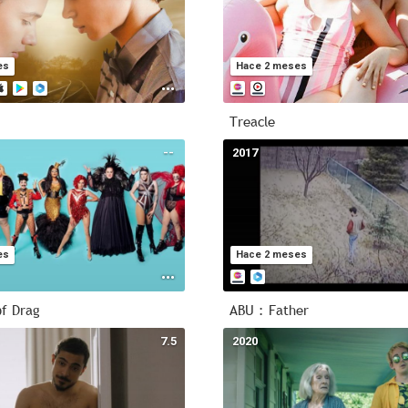
es
Hace 2 meses
Treacle
--
2017
es
Hace 2 meses
of Drag
ABU : Father
7.5
2020