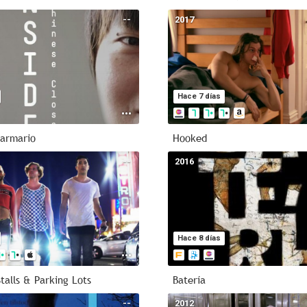
--
2017
Hace 7 días
 armario
Hooked
--
2016
Hace 8 días
talls & Parking Lots
Batería
--
2012