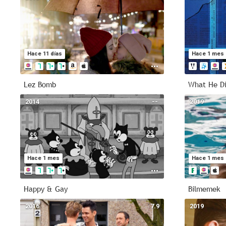
Hace 11 días
Hace 1 mes
Lez Bomb
What He D
2014
--
2019
Hace 1 mes
Hace 1 mes
Happy & Gay
Bilmemek
2016
7.9
2019