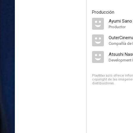
Producción
Ayumi Sano
Productor
OuterCinem
Compañía de 
Atsushi Nas
Development
PlayMax solo ofrece inform
copyright de las imágenes
distribuidoras.