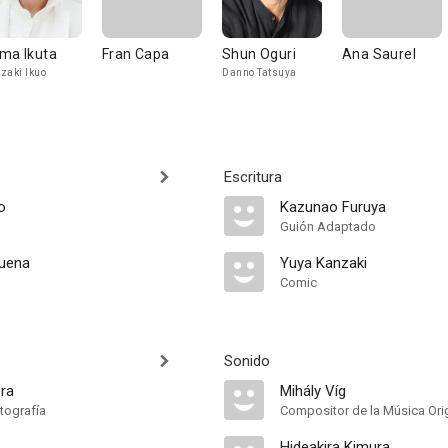
ma Ikuta
Fran Capa
Shun Oguri
Ana Saurel
zaki Ikuo
Danno Tatsuya
Escritura
o
Kazunao Furuya
Guión Adaptado
buena
Yuya Kanzaki
Comic
Sonido
era
Mihály Víg
tografía
Compositor de la Música Orig
Hideakira Kimura