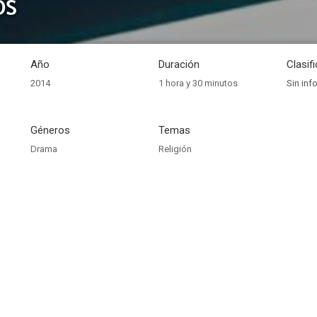
os
Año
Duración
Clasif
2014
1 hora y 30 minutos
Sin inf
Géneros
Temas
Drama
Religión