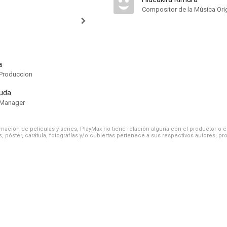
Compositor de la Música Orig
a
Produccion
uda
 Manager
ación de películas y series, PlayMax no tiene relación alguna con el productor o el d
, póster, carátula, fotografías y/o cubiertas pertenece a sus respectivos autores, pr