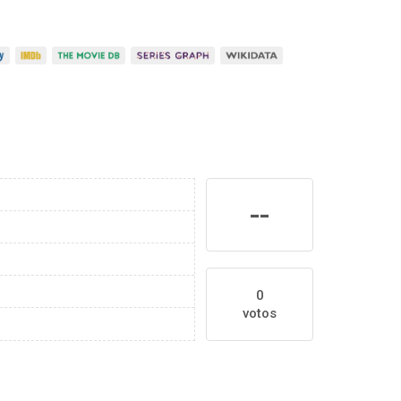
--
0
votos