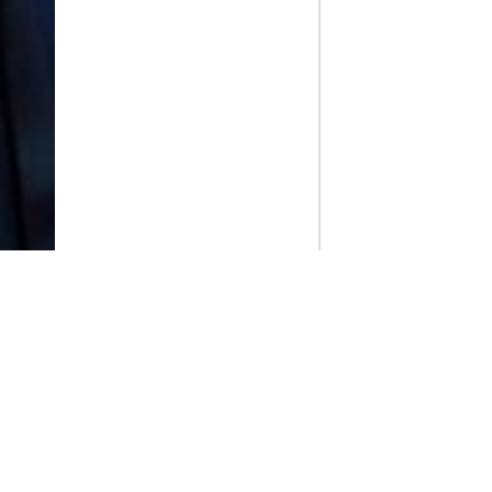
PlayMax
2026
Series populares
La Casa del Dragón
Silo
Stuart no consigue salvar el universo
Ted Lasso
Operaciones especiales: Lioness