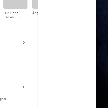
Juri Ueno
Ángel Lázaro
Yoh Yoshida
Tsuyoshi 
Hibino Mizuki
Tachibana Tomiko
Fukamachi Ta
inal