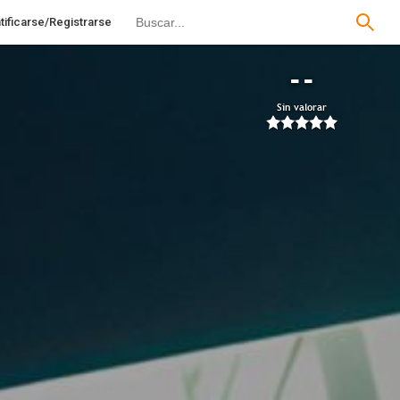
tificarse/Registrarse
--
Sin valorar