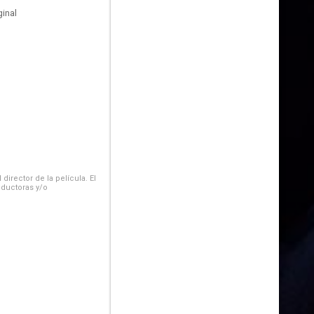
inal
irector de la película. El
oductoras y/o