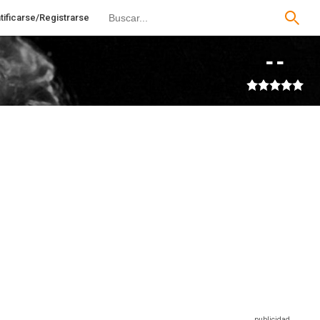
tificarse/Registrarse
--