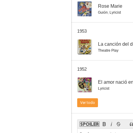
--
Rose Marie
Guión
,
Lyricist
Kid Boots
1953
--
La canción del d
Theatre Play
1952
--
El amor nació en
Lyricist
Ver todo