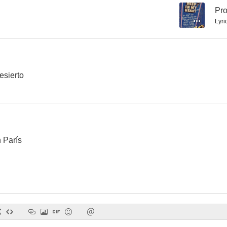
--
Pro
Lyric
esierto
 París