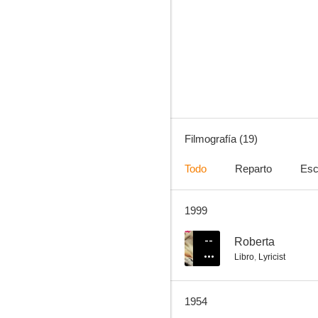
The Desert Song
--
Filmografía (19)
Todo
Reparto
Esc
1999
El gato y el violín
--
--
Roberta
Libro
,
Lyricist
1954