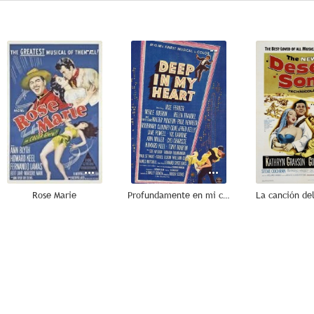
--
--
Rose Marie
Profundamente en mi corazón
La canción del
--
--