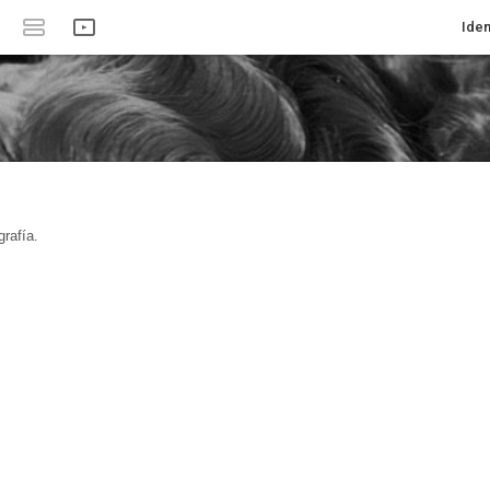
Iden
rafía.