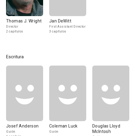
Thomas J. Wright
Jan DeWitt
Director
First Assistant Director
2 capítulos
3 capítulos
Escritura
Josef Anderson
Coleman Luck
Douglas Lloyd
McIntosh
Guión
Guión