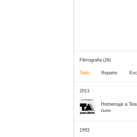
Convivencia
--
Filmografía (26)
Todo
Reparto
Esc
2013
Sobredosis
--
--
Homenaje a Teat
Guión
1993