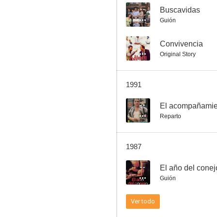
--
Buscavidas
Guión
Más allá de la aventura
--
Convivencia
Original Story
--
1991
--
El acompañamie
Reparto
1987
No toquen a la nena
--
El año del conej
--
Guión
Ver todo