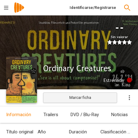
Identificarse/Registrarse
--
Sin valorar
Ordinary Creatures
Estrenada
Marcar ficha
Información
Trailers
DVD / Blu-Ray
Noticias
Título original
Año
Duración
Clasificación por edades