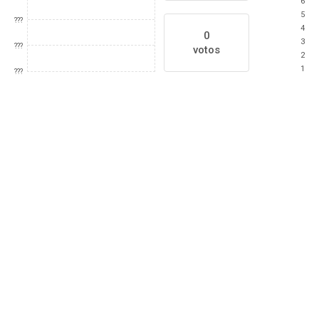
6
5
???
4
0
3
???
votos
2
1
???