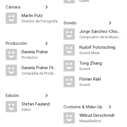
Guión
Cámara
Martin Putz
Director de Fotografía
Sonido
Jorge Sánchez-Chiong
Compositor de la Música Original, Música
Producción
Rudolf Pototschnig
Daniela Praher
Sound Mixer
Productor
Tong Zhang
Daniela Praher Filmproduktion
Sound
Compañía de Produccion
Florian Rabl
Sound
Edición
Stefan Fauland
Costume & Make-Up
Editor
Wiltrud Derschmidt
Maquilladora